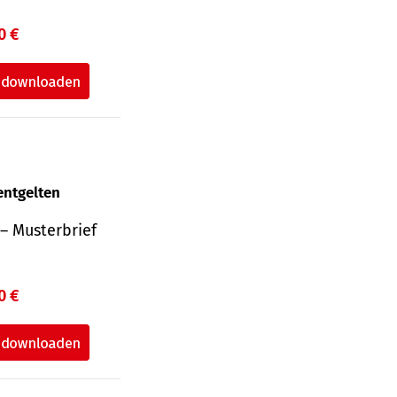
0 €
entgelten
– Musterbrief
0 €