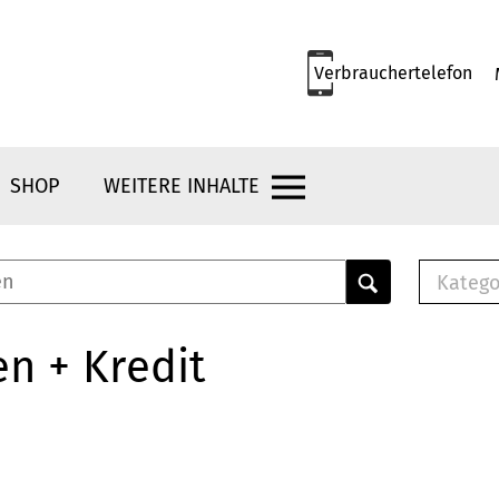
Verbrauchertelefon
SHOP
WEITERE INHALTE
Katego
E-B
Mus
n + Kredit
E-B
Che
Bro
Bu