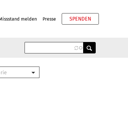
SPENDEN
Missstand melden
Presse
Meta
rie
ook (PDF)
terbrief (RTF)
roschüre (PDF)
cklisten (PDF)
schüre
ch