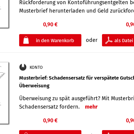
Rückforderung von Kontoführungsentgelten be
Musterbrief herunterladen und Geld zurückf
0,90 €
0,9
oder
KONTO
Musterbrief: Schadensersatz für verspätete Gutsc
Überweisung
Überweisung zu spät ausgeführt? Mit Musterbr
Schadensersatz fordern.
mehr
0,90 €
0,9