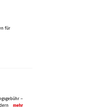
en für
ngsgebühr –
ordern
mehr