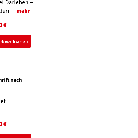
i Darlehen –
ordern
mehr
0 €
hrift nach
ief
0 €