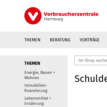
Direkt
zum
Inhalt
THEMEN
BERATUNG
VORTRÄGE
THEMEN
nstaltungen
Energie, Bauen +
Schulde
0
Wohnen
Elemente
Immobilien-
finanzierung
Lebensmittel +
Ernährung