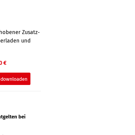
hobener Zusatz-
terladen und
0 €
tgelten bei