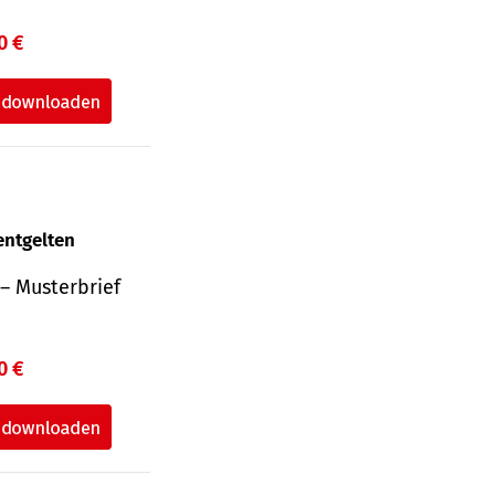
0 €
entgelten
– Musterbrief
0 €