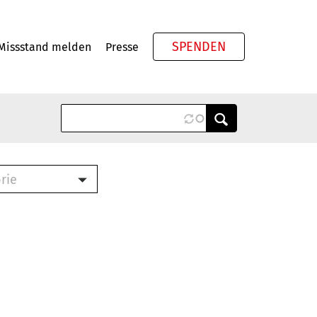
SPENDEN
Missstand melden
Presse
Meta
rie
ook (PDF)
terbrief (RTF)
roschüre (PDF)
cklisten (PDF)
schüre
ch