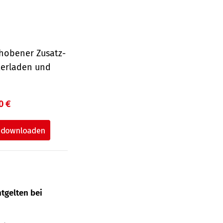
hobener Zusatz-
terladen und
0 €
tgelten bei