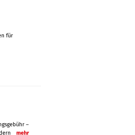
en für
ngsgebühr –
ordern
mehr