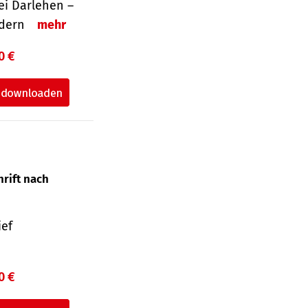
i Darlehen –
ordern
mehr
0 €
hrift nach
ief
0 €