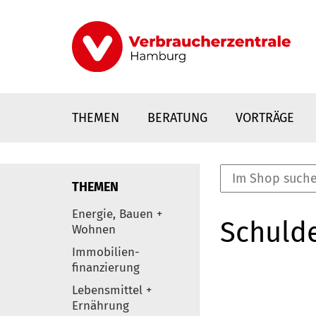
Direkt
zum
Inhalt
THEMEN
BERATUNG
VORTRÄGE
THEMEN
nstaltungen
Energie, Bauen +
Schulde
0
Wohnen
Elemente
Immobilien-
finanzierung
Lebensmittel +
Ernährung