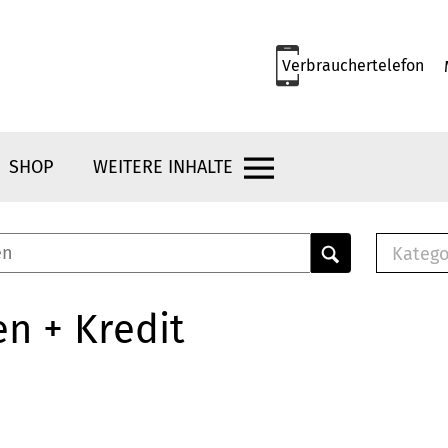
Verbrauchertelefon
SHOP
WEITERE INHALTE
Katego
E-B
Mus
n + Kredit
E-B
Che
Bro
Bu