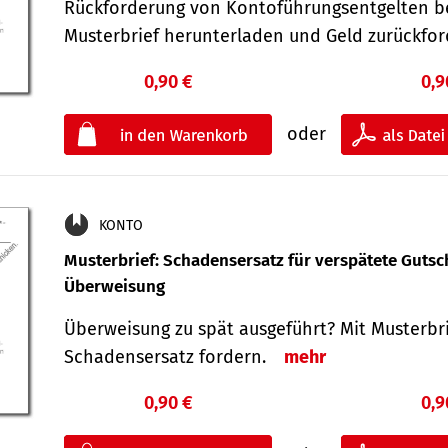
Rückforderung von Kontoführungsentgelten be
Musterbrief herunterladen und Geld zurückf
0,90 €
0,9
oder
KONTO
Musterbrief: Schadensersatz für verspätete Gutsc
Überweisung
Überweisung zu spät ausgeführt? Mit Musterbr
Schadensersatz fordern.
mehr
0,90 €
0,9