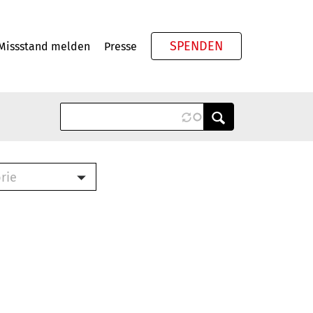
SPENDEN
Missstand melden
Presse
Meta
rie
ook (PDF)
terbrief (RTF)
roschüre (PDF)
cklisten (PDF)
schüre
ch