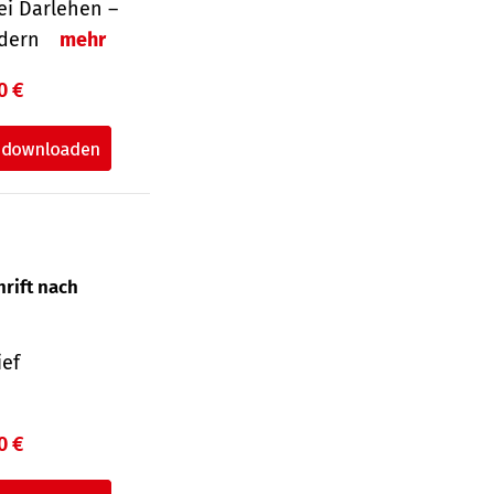
i Darlehen –
ordern
mehr
0 €
hrift nach
ief
0 €