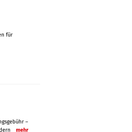
en für
ngsgebühr –
ordern
mehr