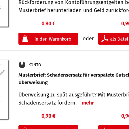
Rückforderung von Kontoführungsentgelten be
Musterbrief herunterladen und Geld zurückf
0,90 €
0,9
oder
KONTO
Musterbrief: Schadensersatz für verspätete Gutsc
Überweisung
Überweisung zu spät ausgeführt? Mit Musterbr
Schadensersatz fordern.
mehr
0,90 €
0,9