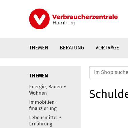
Direkt
zum
Inhalt
THEMEN
BERATUNG
VORTRÄGE
THEMEN
nstaltungen
Energie, Bauen +
Schulde
0
Wohnen
Elemente
Immobilien-
finanzierung
Lebensmittel +
Ernährung