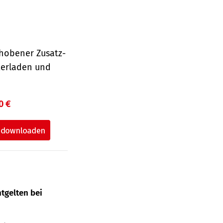
hobener Zusatz-
terladen und
0 €
tgelten bei