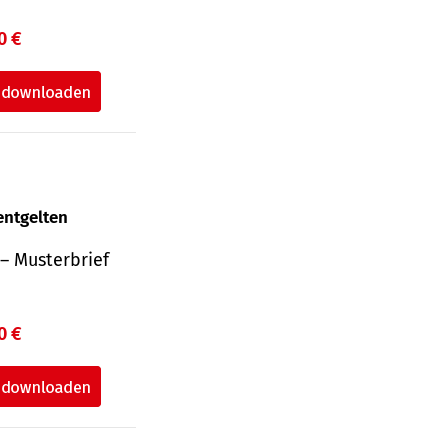
0 €
entgelten
– Musterbrief
0 €