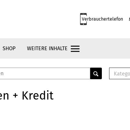
Verbrauchertelefon
SHOP
WEITERE INHALTE
Katego
E-B
Mus
n + Kredit
E-B
Che
Bro
Bu