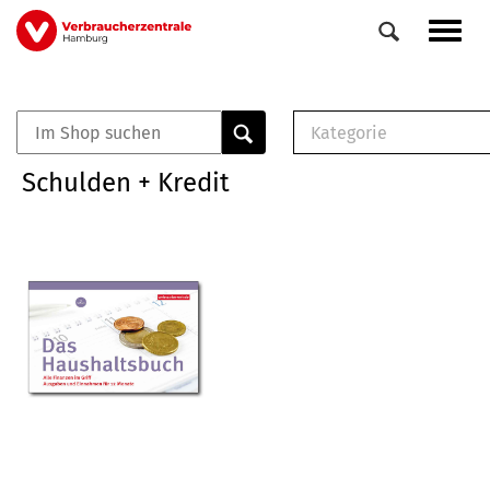
Direkt
Navig
zum
aktiv
Inhalt
Kategorie
0
Veranstaltungen
E-Book (PDF)
Schulden + Kredit
Elemente
Musterbrief (RTF)
E-Broschüre (PDF
Checklisten (PDF)
Broschüre
Buch