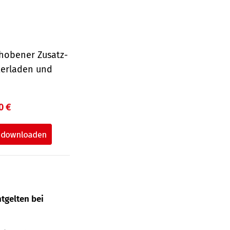
hobener Zusatz-
terladen und
0 €
tgelten bei