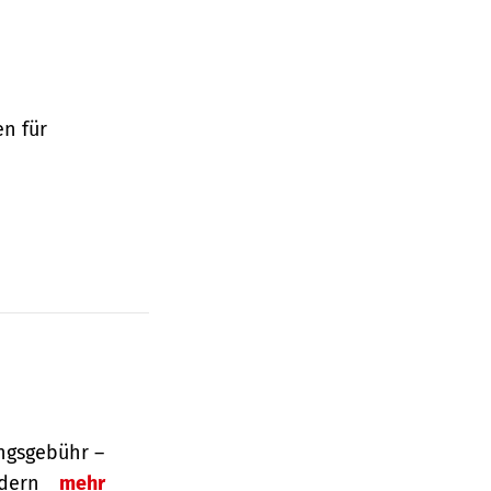
en für
ngsgebühr –
ordern
mehr