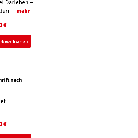
i Darlehen –
ordern
mehr
0 €
hrift nach
ief
0 €