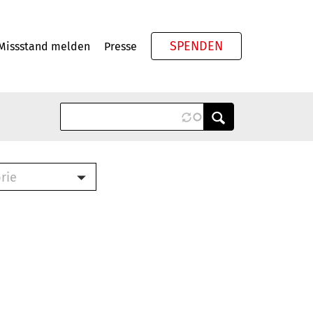
SPENDEN
Missstand melden
Presse
Meta
rie
ook (PDF)
terbrief (RTF)
roschüre (PDF)
cklisten (PDF)
schüre
ch