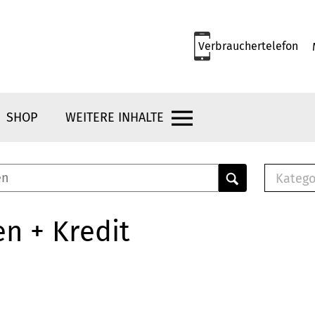
Verbrauchertelefon
SHOP
WEITERE INHALTE
Katego
E-B
Mus
n + Kredit
E-B
Che
Bro
Bu