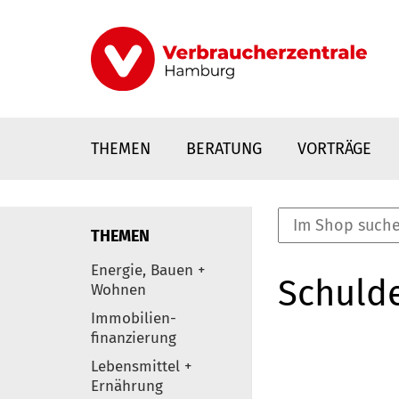
Direkt
zum
Inhalt
THEMEN
BERATUNG
VORTRÄGE
THEMEN
nstaltungen
Energie, Bauen +
Schulde
0
Wohnen
Elemente
Immobilien-
finanzierung
Lebensmittel +
Ernährung