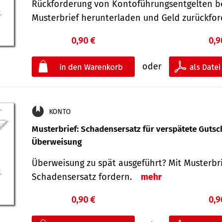
Rückforderung von Kontoführungsentgelten be
Musterbrief herunterladen und Geld zurückf
0,90 €
0,9
oder
KONTO
Musterbrief: Schadensersatz für verspätete Gutsc
Überweisung
Überweisung zu spät ausgeführt? Mit Musterbr
Schadensersatz fordern.
mehr
0,90 €
0,9