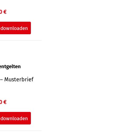
0 €
entgelten
– Musterbrief
0 €