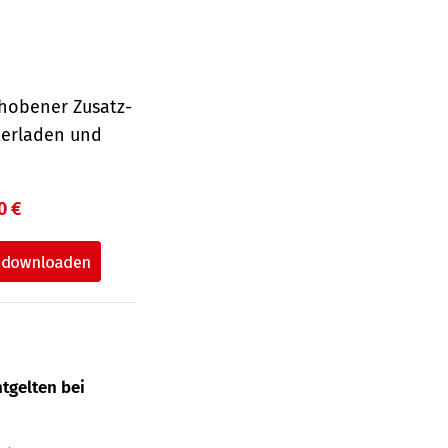
hobener Zusatz-
terladen und
0 €
tgelten bei