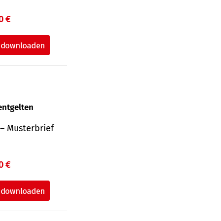
0 €
entgelten
– Musterbrief
0 €