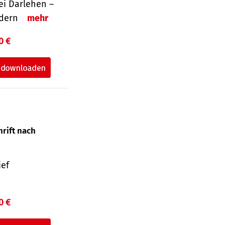
i Darlehen –
ordern
mehr
0 €
hrift nach
ief
0 €