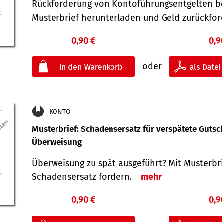
Rückforderung von Kontoführungsentgelten be
Musterbrief herunterladen und Geld zurückf
0,90 €
0,9
oder
KONTO
Musterbrief: Schadensersatz für verspätete Gutsc
Überweisung
Überweisung zu spät ausgeführt? Mit Musterbr
Schadensersatz fordern.
mehr
0,90 €
0,9