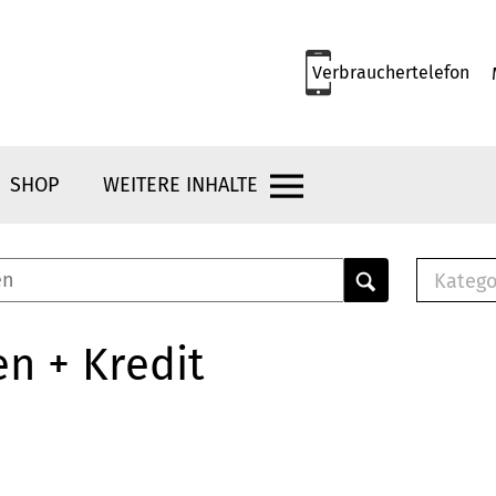
Verbrauchertelefon
SHOP
WEITERE INHALTE
Katego
E-B
Mus
n + Kredit
E-B
Che
Bro
Bu