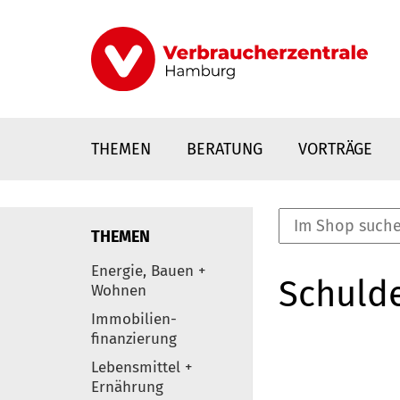
Direkt
zum
Inhalt
THEMEN
BERATUNG
VORTRÄGE
THEMEN
nstaltungen
Energie, Bauen +
Schulde
0
Wohnen
Elemente
Immobilien-
finanzierung
Lebensmittel +
Ernährung