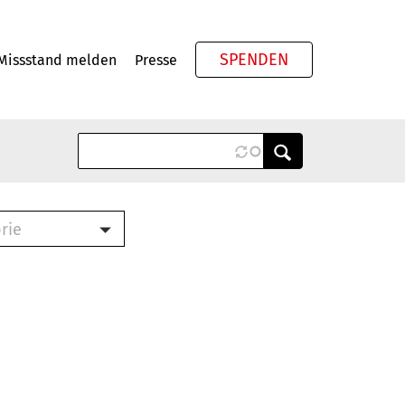
SPENDEN
Missstand melden
Presse
Meta
rie
ook (PDF)
terbrief (RTF)
roschüre (PDF)
cklisten (PDF)
schüre
ch