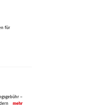
en für
ngsgebühr –
ordern
mehr