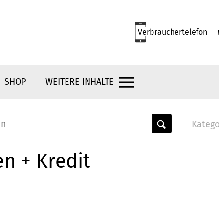
Verbrauchertelefon
SHOP
WEITERE INHALTE
Katego
E-B
Mus
n + Kredit
E-B
Che
Bro
Bu