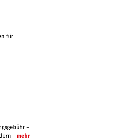
en für
ngsgebühr –
ordern
mehr