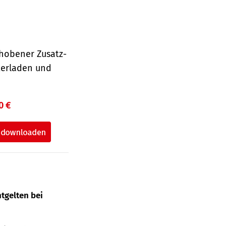
hobener Zusatz-
terladen und
0 €
tgelten bei