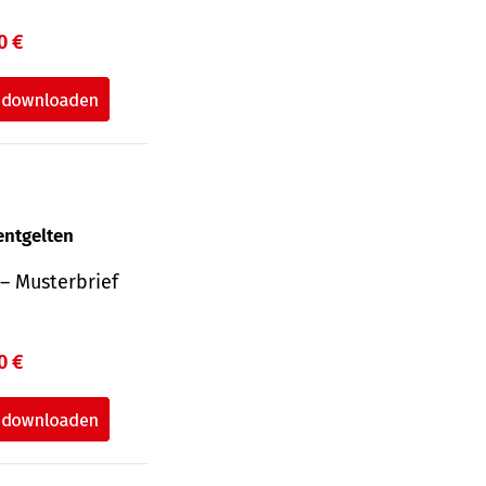
0 €
entgelten
– Musterbrief
0 €