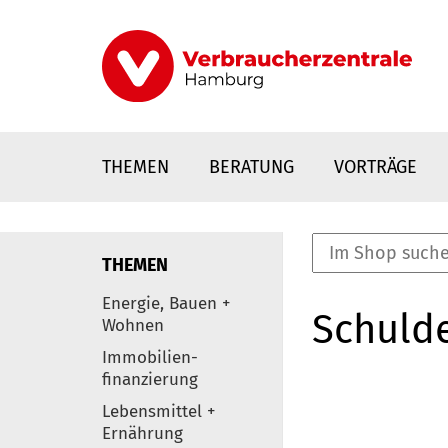
Direkt
zum
Inhalt
THEMEN
BERATUNG
VORTRÄGE
THEMEN
nstaltungen
Energie, Bauen +
Schulde
0
Wohnen
Elemente
Immobilien-
finanzierung
Lebensmittel +
Ernährung