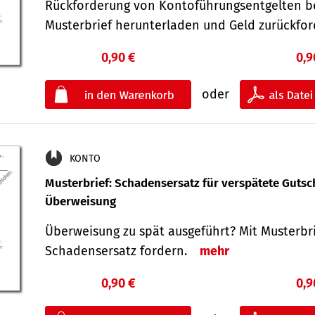
Rückforderung von Kontoführungsentgelten be
Musterbrief herunterladen und Geld zurückf
0,90 €
0,9
oder
KONTO
Musterbrief: Schadensersatz für verspätete Gutsc
Überweisung
Überweisung zu spät ausgeführt? Mit Musterbr
Schadensersatz fordern.
mehr
0,90 €
0,9