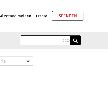
SPENDEN
Missstand melden
Presse
Meta
rie
ook (PDF)
terbrief (RTF)
roschüre (PDF)
cklisten (PDF)
schüre
ch