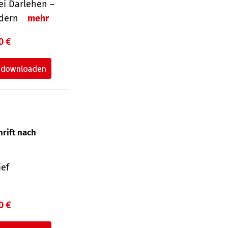
i Darlehen –
ordern
mehr
0 €
hrift nach
ief
0 €