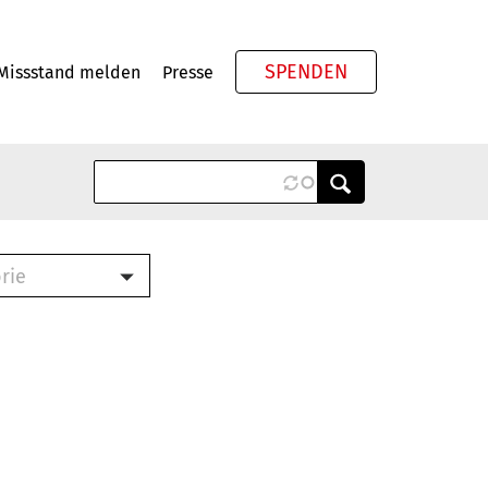
SPENDEN
Missstand melden
Presse
Meta
rie
ook (PDF)
terbrief (RTF)
roschüre (PDF)
cklisten (PDF)
schüre
ch