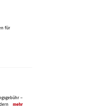
en für
ngsgebühr –
ordern
mehr