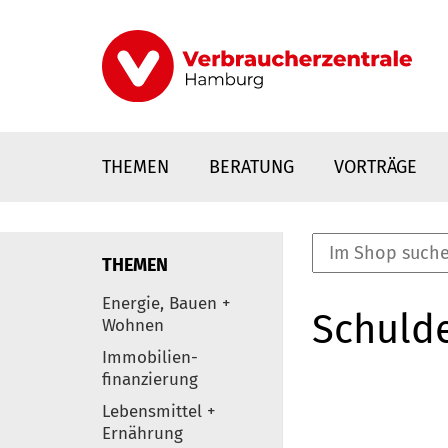
Direkt
zum
Inhalt
THEMEN
BERATUNG
VORTRÄGE
THEMEN
nstaltungen
Energie, Bauen +
Schulde
0
Wohnen
Elemente
Immobilien-
finanzierung
Lebensmittel +
Ernährung