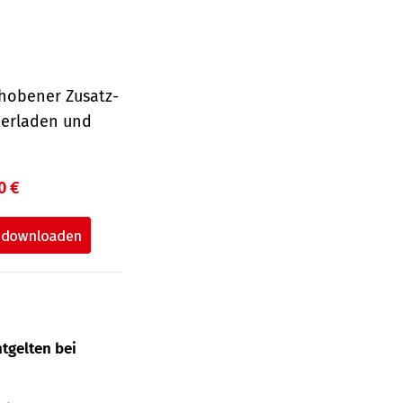
hobener Zusatz-
terladen und
0 €
tgelten bei