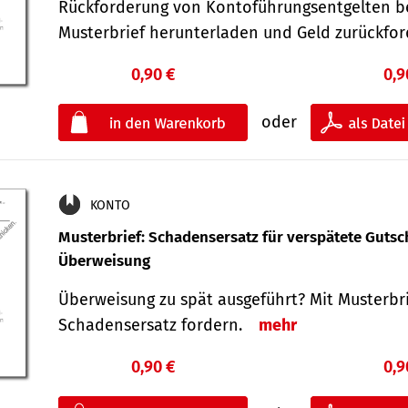
Rückforderung von Kontoführungsentgelten be
Musterbrief herunterladen und Geld zurückf
0,90 €
0,9
oder
KONTO
Musterbrief: Schadensersatz für verspätete Gutsc
Überweisung
Überweisung zu spät ausgeführt? Mit Musterbr
Schadensersatz fordern.
mehr
0,90 €
0,9