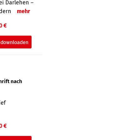
i Darlehen –
ordern
mehr
0 €
hrift nach
ief
0 €