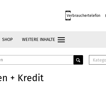
Verbrauchertelefon
SHOP
WEITERE INHALTE
Katego
E-B
Mus
n + Kredit
E-B
Che
Bro
Bu