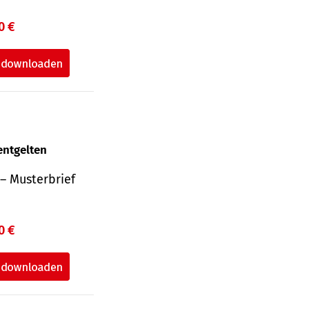
0 €
entgelten
– Musterbrief
0 €