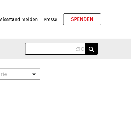
SPENDEN
Missstand melden
Presse
Meta
rie
ook (PDF)
terbrief (RTF)
roschüre (PDF)
cklisten (PDF)
schüre
ch