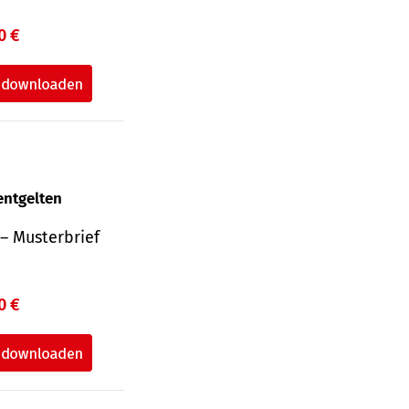
0 €
entgelten
– Musterbrief
0 €