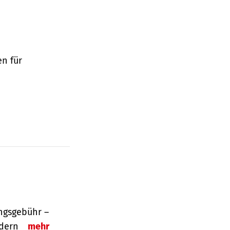
en für
ngsgebühr –
ordern
mehr