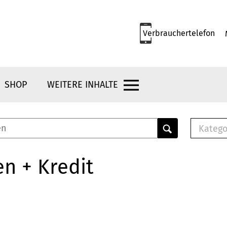
Verbrauchertelefon
SHOP
WEITERE INHALTE
Katego
E-B
Mus
n + Kredit
E-B
Che
Bro
Bu