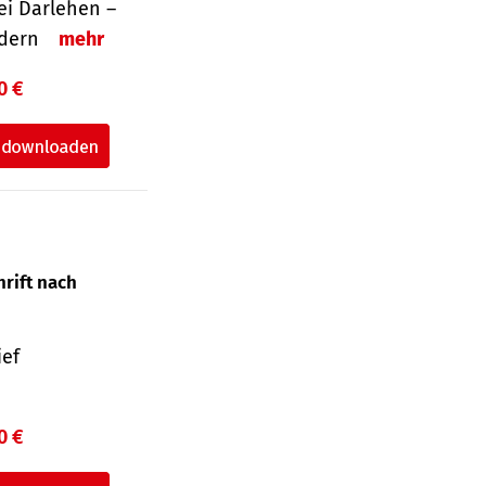
i Darlehen –
ordern
mehr
0 €
hrift nach
ief
0 €