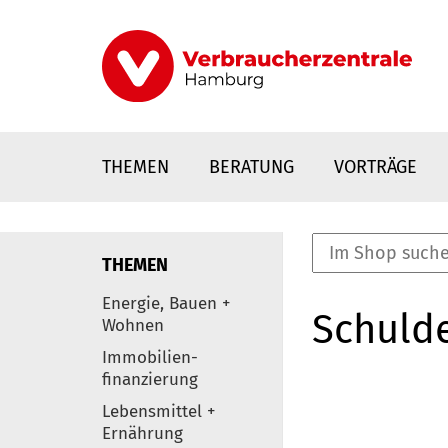
Direkt
zum
Inhalt
THEMEN
BERATUNG
VORTRÄGE
THEMEN
nstaltungen
Energie, Bauen +
Schulde
0
Wohnen
Elemente
Immobilien-
finanzierung
Lebensmittel +
Ernährung