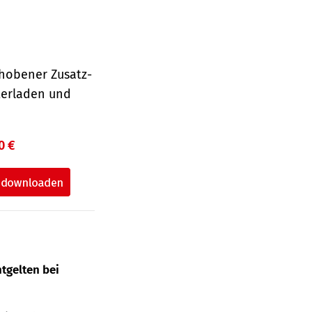
hobener Zusatz-
terladen und
0 €
tgelten bei