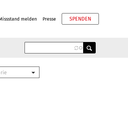
SPENDEN
Missstand melden
Presse
Meta
rie
ook (PDF)
terbrief (RTF)
roschüre (PDF)
cklisten (PDF)
schüre
ch