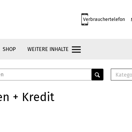
Verbrauchertelefon
SHOP
WEITERE INHALTE
Katego
E-B
Mus
n + Kredit
E-B
Che
Bro
Bu