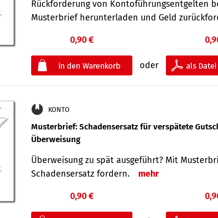
Rückforderung von Kontoführungsentgelten be
Musterbrief herunterladen und Geld zurückf
0,90 €
0,9
oder
KONTO
Musterbrief: Schadensersatz für verspätete Gutsc
Überweisung
Überweisung zu spät ausgeführt? Mit Musterbr
Schadensersatz fordern.
mehr
0,90 €
0,9