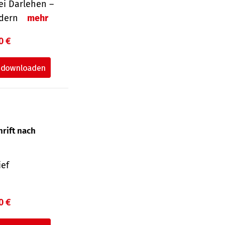
i Darlehen –
ordern
mehr
0 €
hrift nach
ief
0 €