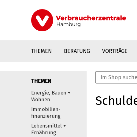
Direkt
zum
Inhalt
THEMEN
BERATUNG
VORTRÄGE
THEMEN
nstaltungen
Energie, Bauen +
Schulde
0
Wohnen
Elemente
Immobilien-
finanzierung
Lebensmittel +
Ernährung