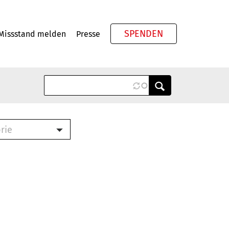
SPENDEN
Missstand melden
Presse
Meta
rie
ook (PDF)
terbrief (RTF)
roschüre (PDF)
cklisten (PDF)
schüre
ch