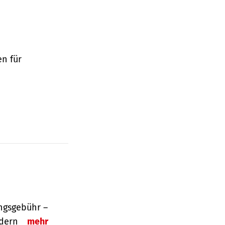
en für
ngsgebühr –
ordern
mehr