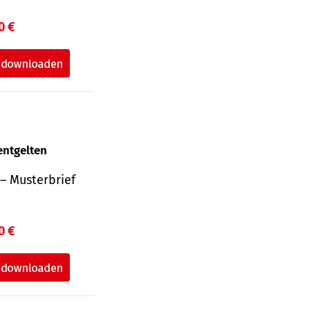
0 €
entgelten
– Musterbrief
0 €