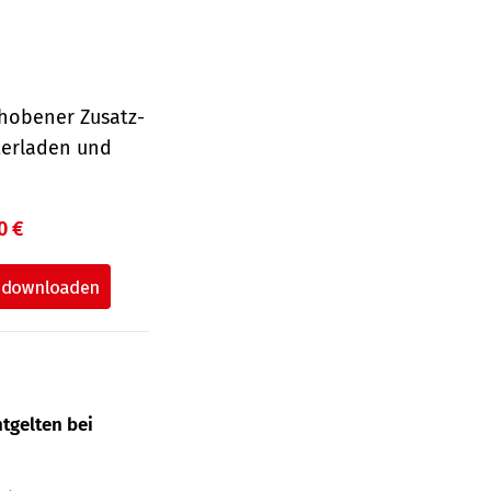
hobener Zusatz-
terladen und
0 €
tgelten bei