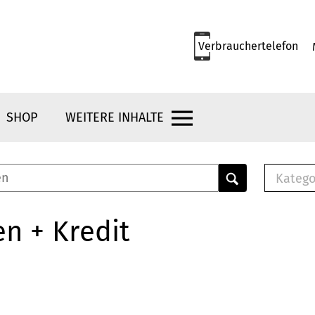
Verbrauchertelefon
SHOP
WEITERE INHALTE
Katego
E-B
Mus
n + Kredit
E-B
Che
Bro
Bu