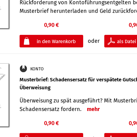
Rückforderung von Kontoführungsentgelten be
Musterbrief herunterladen und Geld zurückf
0,90 €
0,9
oder
KONTO
Musterbrief: Schadensersatz für verspätete Gutsc
Überweisung
Überweisung zu spät ausgeführt? Mit Musterbr
Schadensersatz fordern.
mehr
0,90 €
0,9