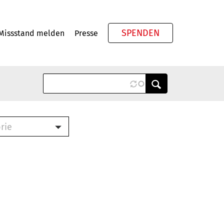
SPENDEN
Missstand melden
Presse
Meta
rie
ook (PDF)
terbrief (RTF)
roschüre (PDF)
cklisten (PDF)
schüre
ch