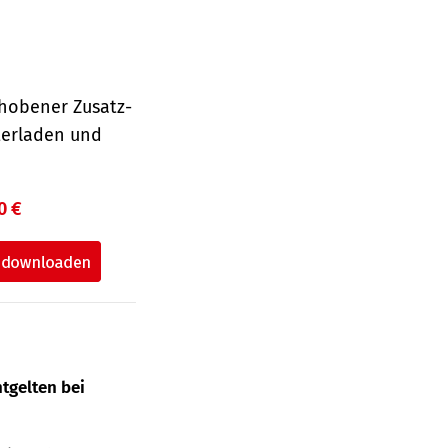
hobener Zusatz-
terladen und
0 €
tgelten bei