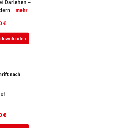
i Darlehen –
ordern
mehr
0 €
hrift nach
ief
0 €