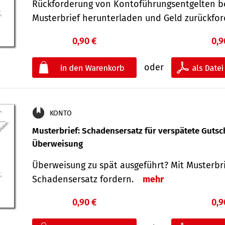
Rückforderung von Kontoführungsentgelten be
Musterbrief herunterladen und Geld zurückf
0,90 €
0,9
oder
KONTO
Musterbrief: Schadensersatz für verspätete Gutsc
Überweisung
Überweisung zu spät ausgeführt? Mit Musterbr
Schadensersatz fordern.
mehr
0,90 €
0,9