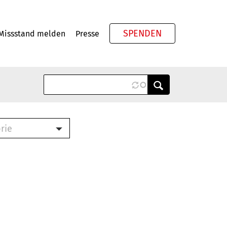
SPENDEN
Missstand melden
Presse
Meta
rie
ook (PDF)
terbrief (RTF)
roschüre (PDF)
cklisten (PDF)
schüre
ch