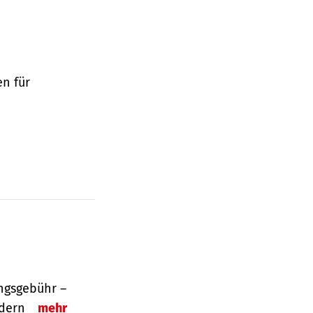
en für
ngsgebühr –
ordern
mehr