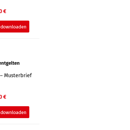
0 €
entgelten
– Musterbrief
0 €