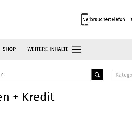
Verbrauchertelefon
SHOP
WEITERE INHALTE
Katego
E-B
Mus
n + Kredit
E-B
Che
Bro
Bu