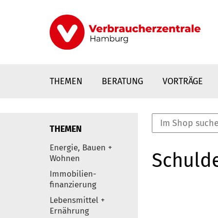
Direkt
zum
Inhalt
THEMEN
BERATUNG
VORTRÄGE
THEMEN
nstaltungen
Energie, Bauen +
Schulde
0
Wohnen
Elemente
Immobilien-
finanzierung
Lebensmittel +
Ernährung