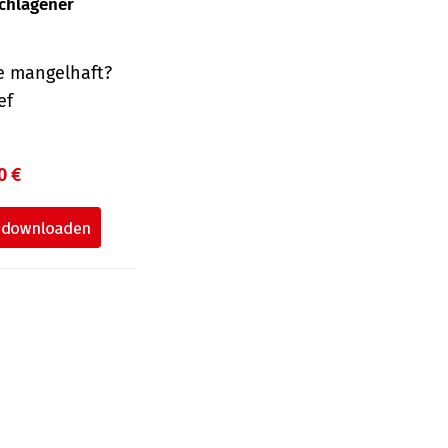
schlagener
e mangelhaft?
ef
0 €