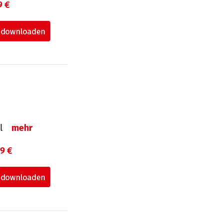
9 €
el
mehr
99 €