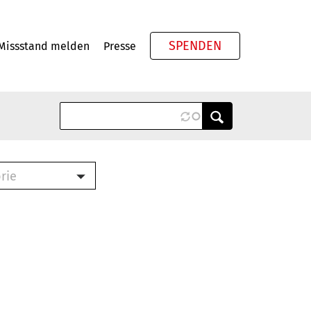
SPENDEN
Missstand melden
Presse
Meta
rie
ook (PDF)
terbrief (RTF)
roschüre (PDF)
cklisten (PDF)
schüre
ch