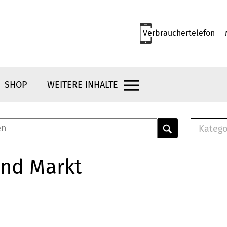
Verbrauchertelefon
SHOP
WEITERE INHALTE
Katego
E-B
Mus
und Markt
E-B
Che
Bro
Bu