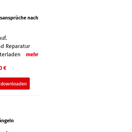
gsansprüche nach
uf.
nd Reparatur
unterladen
mehr
0 €
ängeln