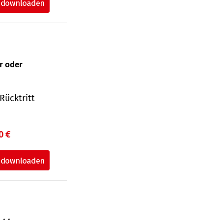
ur oder
Rücktritt
0 €