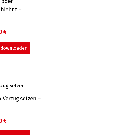
r oder
ablehnt –
0 €
rzug setzen
 Verzug setzen –
0 €