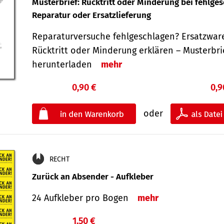
Musterbrief: Rücktritt oder Minderung bei fehlge
Reparatur oder Ersatzlieferung
Reparaturversuche fehlgeschlagen? Ersatzwar
Rücktritt oder Minderung erklären – Musterbri
herunterladen
mehr
0,90 €
0,9
oder
RECHT
Zurück an Absender - Aufkleber
24 Aufkleber pro Bogen
mehr
1,50 €
€