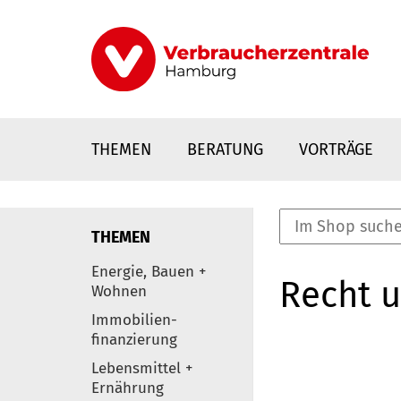
Direkt
zum
Inhalt
THEMEN
BERATUNG
VORTRÄGE
THEMEN
nstaltungen
Energie, Bauen +
Recht 
0
Wohnen
Elemente
Immobilien-
finanzierung
Lebensmittel +
Ernährung