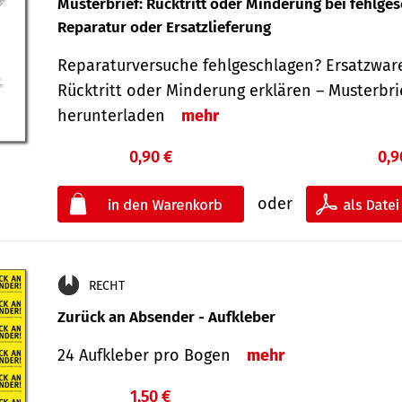
Musterbrief: Rücktritt oder Minderung bei fehlge
Reparatur oder Ersatzlieferung
Reparaturversuche fehlgeschlagen? Ersatzwar
Rücktritt oder Minderung erklären – Musterbri
herunterladen
mehr
0,90 €
0,9
oder
RECHT
Zurück an Absender - Aufkleber
24 Aufkleber pro Bogen
mehr
1,50 €
€