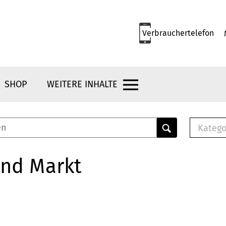
Verbrauchertelefon
SHOP
WEITERE INHALTE
Katego
E-B
Mus
und Markt
E-B
Che
Bro
Bu