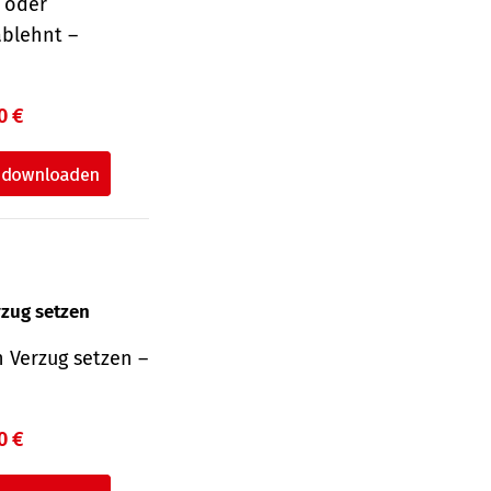
r oder
ablehnt –
0 €
rzug setzen
 Verzug setzen –
0 €