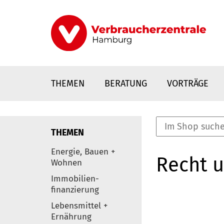
Direkt
zum
Inhalt
THEMEN
BERATUNG
VORTRÄGE
THEMEN
nstaltungen
Energie, Bauen +
Recht 
0
Wohnen
Elemente
Immobilien-
finanzierung
Lebensmittel +
Ernährung