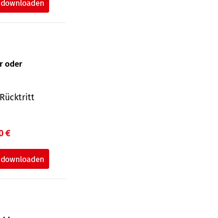
ur oder
Rücktritt
0 €