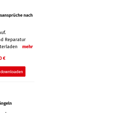
gsansprüche nach
uf.
nd Reparatur
unterladen
mehr
0 €
ängeln