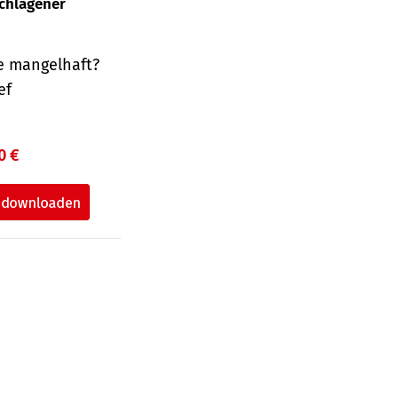
schlagener
e mangelhaft?
ef
0 €