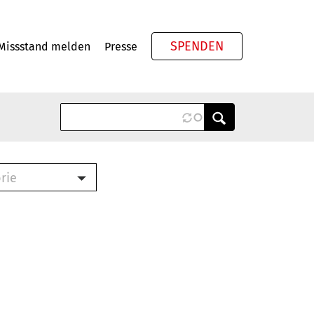
SPENDEN
Missstand melden
Presse
Meta
rie
ook (PDF)
terbrief (RTF)
roschüre (PDF)
cklisten (PDF)
schüre
ch