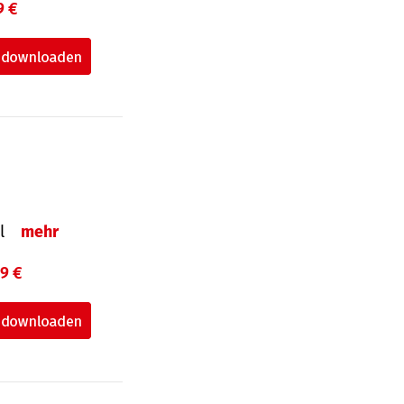
9 €
el
mehr
99 €