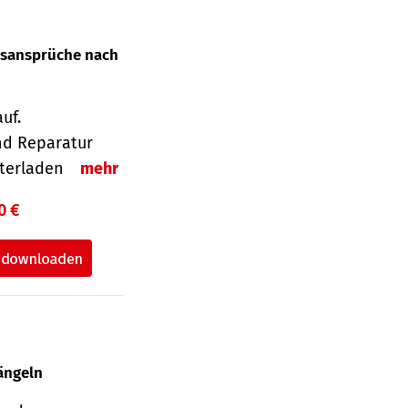
gsansprüche nach
uf.
nd Reparatur
unterladen
mehr
0 €
ängeln