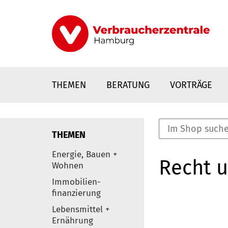
Direkt
zum
Inhalt
THEMEN
BERATUNG
VORTRÄGE
THEMEN
nstaltungen
Energie, Bauen +
Recht 
0
Wohnen
Elemente
Immobilien-
finanzierung
Lebensmittel +
Ernährung