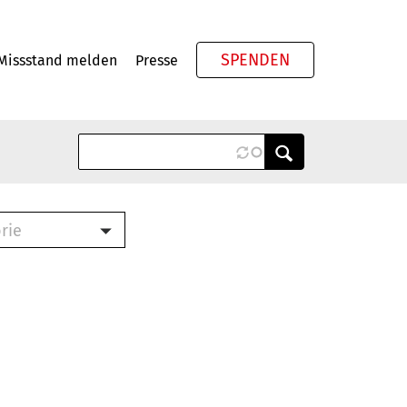
SPENDEN
Missstand melden
Presse
Meta
rie
ook (PDF)
terbrief (RTF)
roschüre (PDF)
cklisten (PDF)
schüre
ch