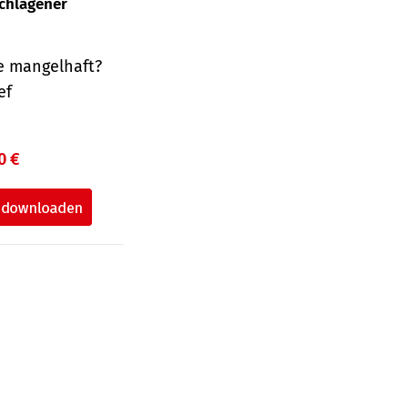
schlagener
e mangelhaft?
ef
0 €