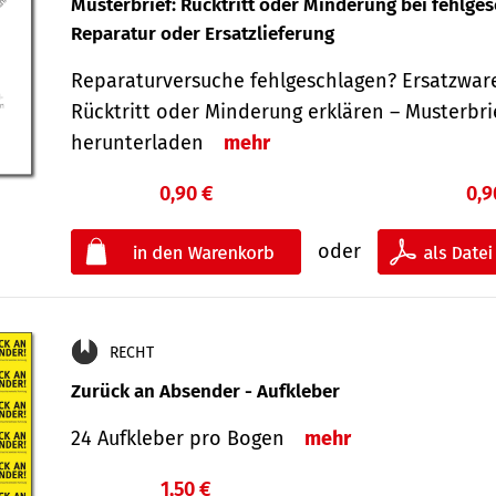
Musterbrief: Rücktritt oder Minderung bei fehlge
Reparatur oder Ersatzlieferung
Reparaturversuche fehlgeschlagen? Ersatzwar
Rücktritt oder Minderung erklären – Musterbri
herunterladen
mehr
0,90 €
0,9
oder
RECHT
Zurück an Absender - Aufkleber
24 Aufkleber pro Bogen
mehr
1,50 €
€