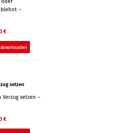
r oder
ablehnt –
0 €
rzug setzen
 Verzug setzen –
0 €