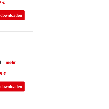
9 €
el
mehr
99 €