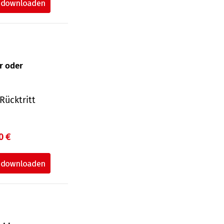
ur oder
Rücktritt
0 €