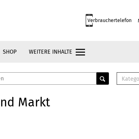
Verbrauchertelefon
SHOP
WEITERE INHALTE
Katego
E-B
Mus
und Markt
E-B
Che
Bro
Bu