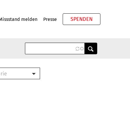
SPENDEN
Missstand melden
Presse
Meta
rie
ook (PDF)
terbrief (RTF)
roschüre (PDF)
cklisten (PDF)
schüre
ch