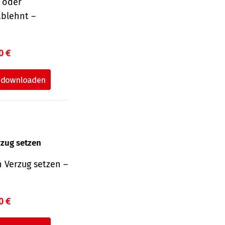
r oder
ablehnt –
0 €
rzug setzen
 Verzug setzen –
0 €