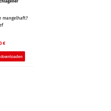
schlagener
e mangelhaft?
ef
0 €