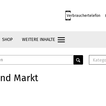
Verbrauchertelefon
SHOP
WEITERE INHALTE
Katego
E-B
Mus
und Markt
E-B
Che
Bro
Bu