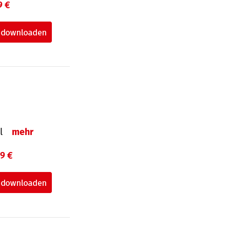
9 €
el
mehr
99 €