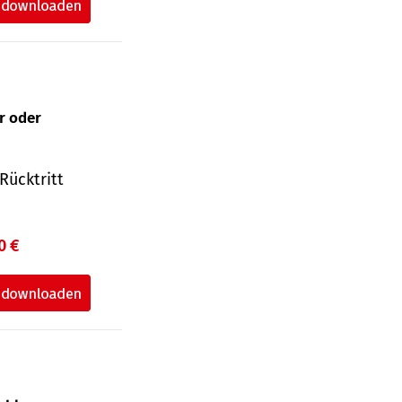
ur oder
Rücktritt
0 €