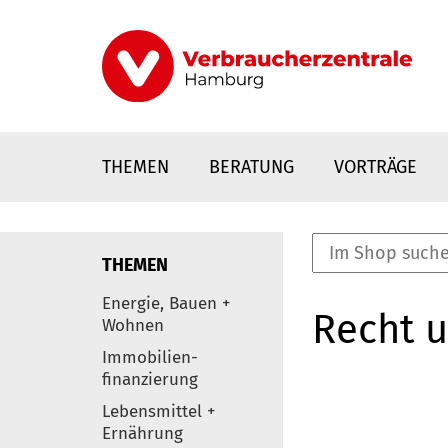
Direkt
zum
Inhalt
THEMEN
BERATUNG
VORTRÄGE
THEMEN
nstaltungen
Energie, Bauen +
Recht 
0
Wohnen
Elemente
Immobilien-
finanzierung
Lebensmittel +
Ernährung