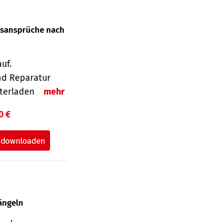
gsansprüche nach
uf.
nd Reparatur
unterladen
mehr
0 €
ängeln