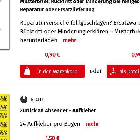
Musterbrief: Rücktritt oder Minderung bei fehlge
Reparatur oder Ersatzlieferung
Reparaturversuche fehlgeschlagen? Ersatzwar
Rücktritt oder Minderung erklären – Musterbri
herunterladen
mehr
0,90 €
0,9
oder
RECHT
Zurück an Absender - Aufkleber
24 Aufkleber pro Bogen
mehr
1,50 €
€