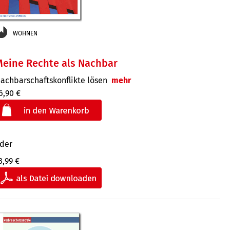
WOHNEN
eine Rechte als Nachbar
ach­bar­schafts­konflikte lösen
mehr
6,90 €
der
3,99 €