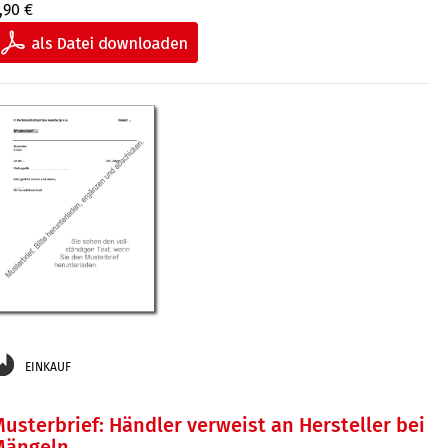
,90 €
EINKAUF
usterbrief: Händler verweist an Hersteller bei
Mängeln