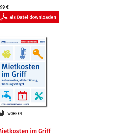
,99 €
WOHNEN
ietkosten im Griff