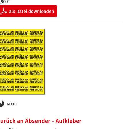
,90 €
RECHT
urück an Absender - Aufkleber