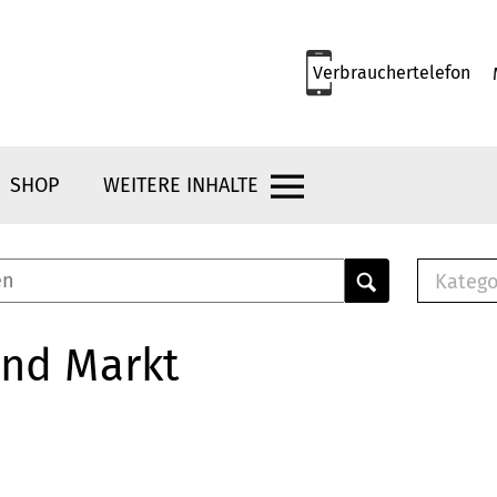
Verbrauchertelefon
SHOP
WEITERE INHALTE
Katego
E-B
Mus
und Markt
E-B
Che
Bro
Bu