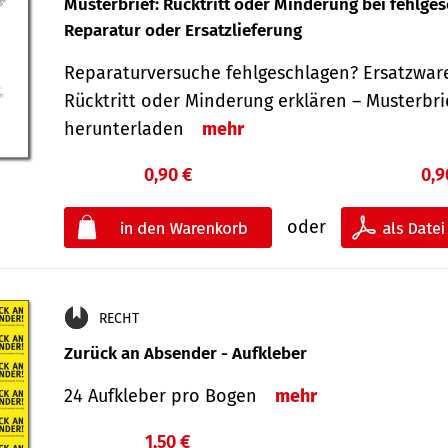
Musterbrief: Rücktritt oder Minderung bei fehlge
Reparatur oder Ersatzlieferung
Reparaturversuche fehlgeschlagen? Ersatzwar
Rücktritt oder Minderung erklären – Musterbri
herunterladen
mehr
0,90 €
0,9
oder
RECHT
Zurück an Absender - Aufkleber
24 Aufkleber pro Bogen
mehr
1,50 €
€