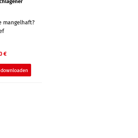
schlagener
e mangelhaft?
ef
0 €