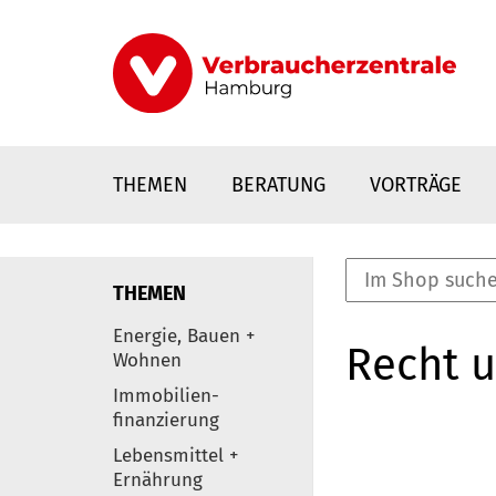
Direkt
zum
Inhalt
THEMEN
BERATUNG
VORTRÄGE
THEMEN
nstaltungen
Energie, Bauen +
Recht 
0
Wohnen
Elemente
Immobilien-
finanzierung
Lebensmittel +
Ernährung