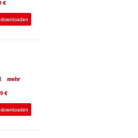
9 €
el
mehr
99 €