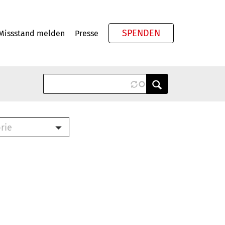
SPENDEN
Missstand melden
Presse
Meta
rie
ook (PDF)
terbrief (RTF)
roschüre (PDF)
cklisten (PDF)
schüre
ch