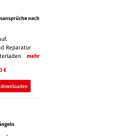
gsansprüche nach
uf.
nd Reparatur
unterladen
mehr
0 €
ängeln