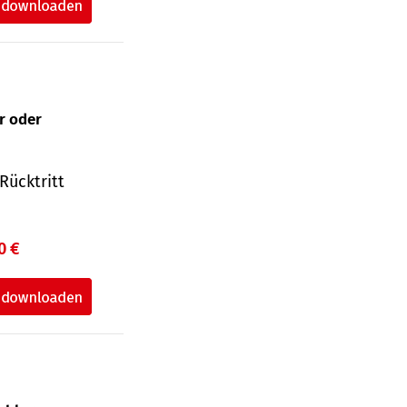
ur oder
Rücktritt
0 €