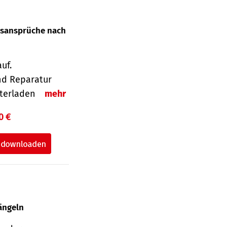
gsansprüche nach
uf.
nd Reparatur
unterladen
mehr
0 €
ängeln