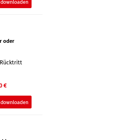
ur oder
Rücktritt
0 €