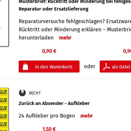
Musterbrief: Rücktritt oder Minderung bei fehlge
Reparatur oder Ersatzlieferung
Reparaturversuche fehlgeschlagen? Ersatzwar
Rücktritt oder Minderung erklären – Musterbri
herunterladen
mehr
0,90 €
0,9
oder
RECHT
Zurück an Absender - Aufkleber
24 Aufkleber pro Bogen
mehr
1,50 €
€