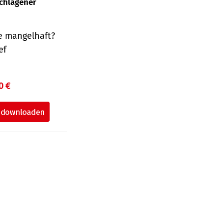
schlagener
e mangelhaft?
ef
0 €