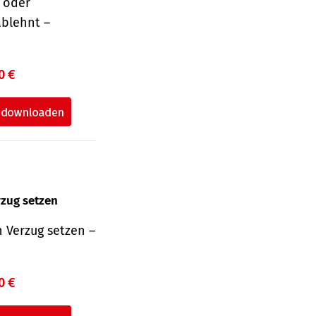
r oder
ablehnt –
0 €
rzug setzen
 Verzug setzen –
0 €