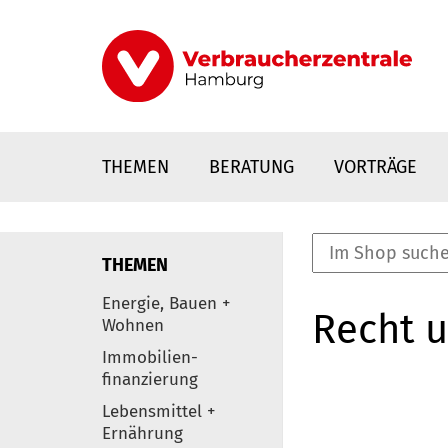
Direkt
zum
Inhalt
THEMEN
BERATUNG
VORTRÄGE
THEMEN
nstaltungen
Energie, Bauen +
Recht 
0
Wohnen
Elemente
Immobilien-
finanzierung
Lebensmittel +
Ernährung