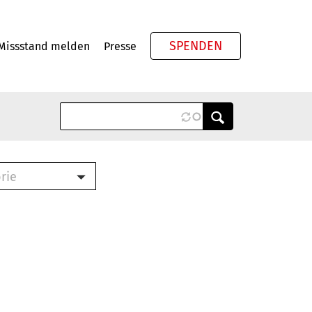
SPENDEN
Missstand melden
Presse
Meta
rie
ook (PDF)
terbrief (RTF)
roschüre (PDF)
cklisten (PDF)
schüre
ch