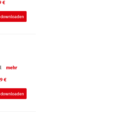
9 €
el
mehr
99 €