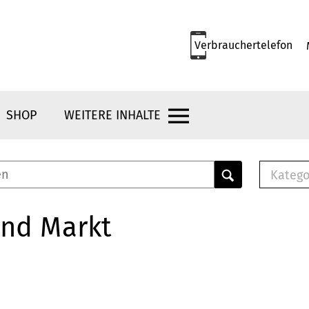
Verbrauchertelefon
SHOP
WEITERE INHALTE
Katego
E-B
Mus
und Markt
E-B
Che
Bro
Bu