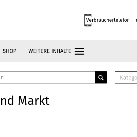
Verbrauchertelefon
SHOP
WEITERE INHALTE
Katego
E-B
Mus
und Markt
E-B
Che
Bro
Bu