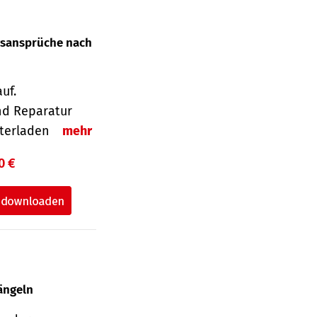
gsansprüche nach
uf.
nd Reparatur
unterladen
mehr
0 €
ängeln