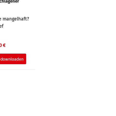
schlagener
e mangelhaft?
ef
0 €