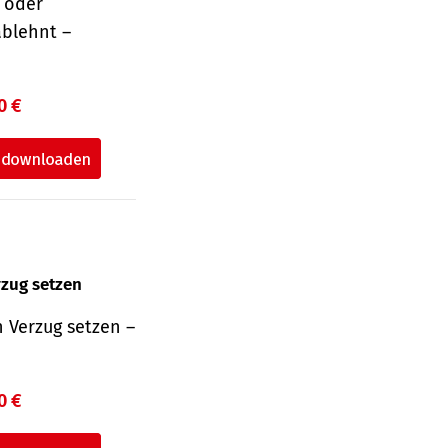
r oder
ablehnt –
0 €
rzug setzen
 Verzug setzen –
0 €