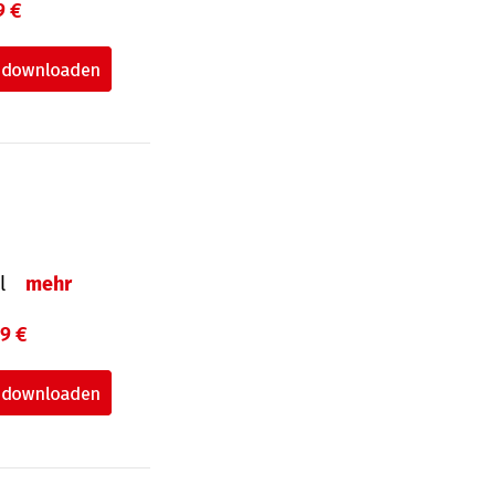
9 €
el
mehr
99 €