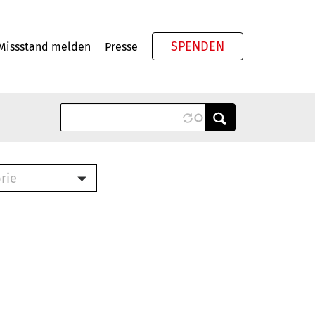
SPENDEN
Missstand melden
Presse
Meta
rie
ook (PDF)
terbrief (RTF)
roschüre (PDF)
cklisten (PDF)
schüre
ch