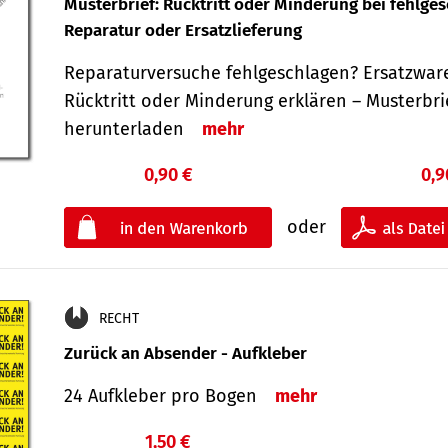
Musterbrief: Rücktritt oder Minderung bei fehlge
Reparatur oder Ersatzlieferung
Reparaturversuche fehlgeschlagen? Ersatzwar
Rücktritt oder Minderung erklären – Musterbri
herunterladen
mehr
0,90 €
0,9
oder
RECHT
Zurück an Absender - Aufkleber
24 Aufkleber pro Bogen
mehr
1,50 €
€