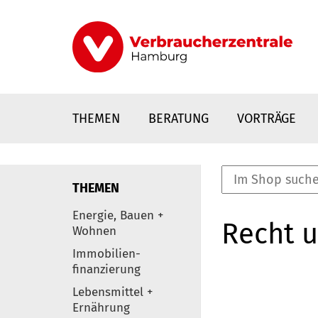
Direkt
zum
Inhalt
THEMEN
BERATUNG
VORTRÄGE
THEMEN
nstaltungen
Energie, Bauen +
Recht 
0
Wohnen
Elemente
Immobilien-
finanzierung
Lebensmittel +
Ernährung