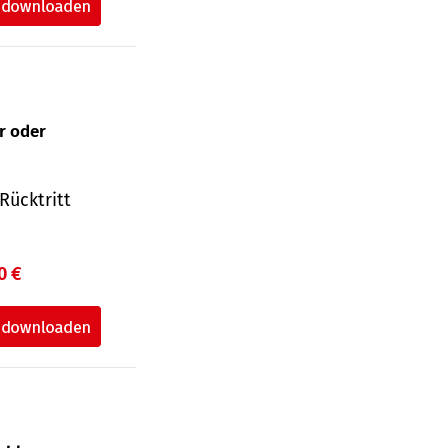
ur oder
Rücktritt
0 €