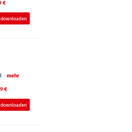
9 €
el
mehr
99 €