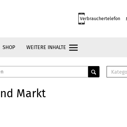
Verbrauchertelefon
SHOP
WEITERE INHALTE
Katego
E-B
Mus
und Markt
E-B
Che
Bro
Bu