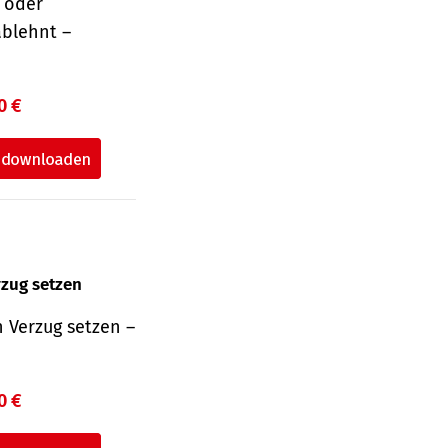
r oder
ablehnt –
0 €
rzug setzen
 Verzug setzen –
0 €