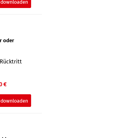
ur oder
Rücktritt
0 €