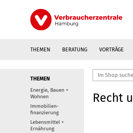
Direkt
zum
Inhalt
THEMEN
BERATUNG
VORTRÄGE
THEMEN
nstaltungen
Energie, Bauen +
Recht 
0
Wohnen
Elemente
Immobilien-
finanzierung
Lebensmittel +
Ernährung