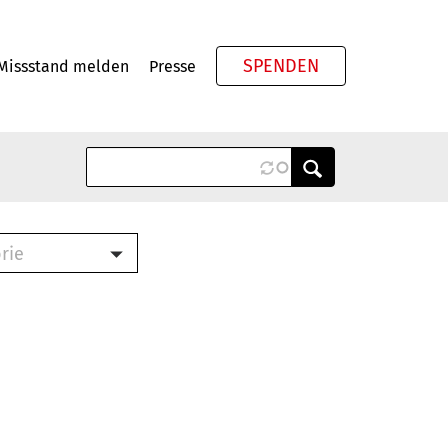
SPENDEN
Missstand melden
Presse
Meta
rie
ook (PDF)
terbrief (RTF)
roschüre (PDF)
cklisten (PDF)
schüre
ch