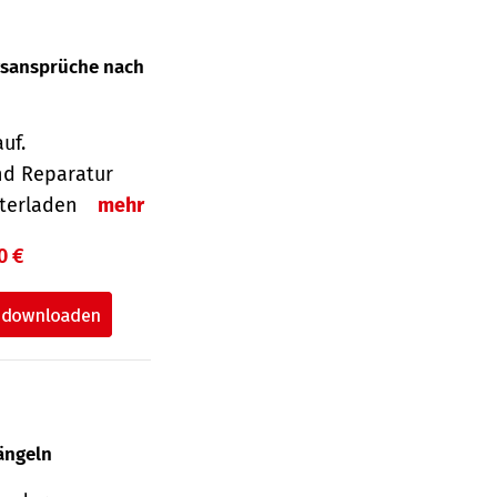
gsansprüche nach
uf.
nd Reparatur
unterladen
mehr
0 €
ängeln