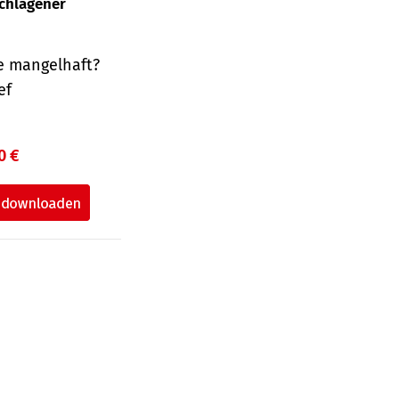
schlagener
e mangelhaft?
ef
0 €