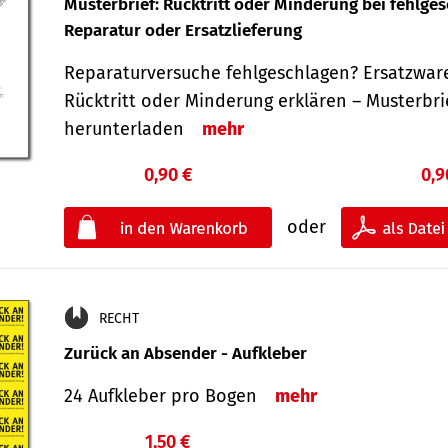
Musterbrief: Rücktritt oder Minderung bei fehlge
Reparatur oder Ersatzlieferung
Reparaturversuche fehlgeschlagen? Ersatzwar
Rücktritt oder Minderung erklären – Musterbri
herunterladen
mehr
0,90 €
0,9
oder
RECHT
Zurück an Absender - Aufkleber
24 Aufkleber pro Bogen
mehr
1,50 €
€