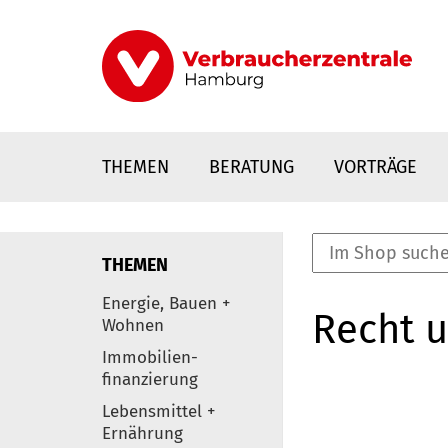
Direkt
zum
Inhalt
THEMEN
BERATUNG
VORTRÄGE
THEMEN
nstaltungen
Energie, Bauen +
Recht 
0
Wohnen
Elemente
Immobilien-
finanzierung
Lebensmittel +
Ernährung