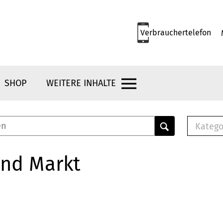
Verbrauchertelefon
SHOP
WEITERE INHALTE
Katego
E-B
Mus
und Markt
E-B
Che
Bro
Bu