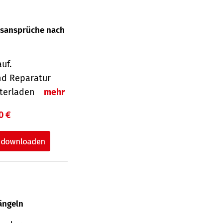
gsansprüche nach
uf.
nd Reparatur
unterladen
mehr
0 €
ängeln