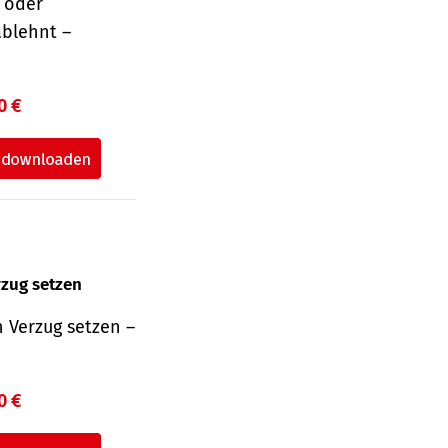
r oder
ablehnt –
0 €
rzug setzen
 Verzug setzen –
0 €