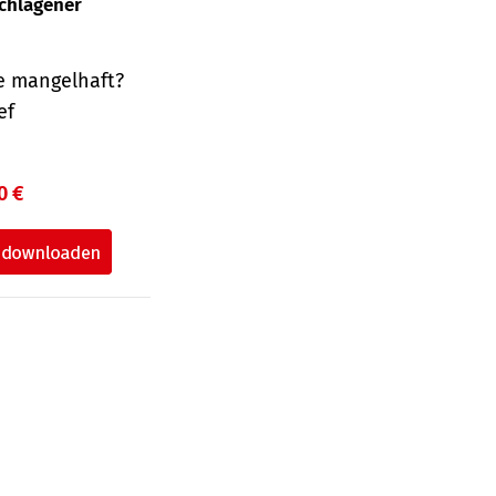
schlagener
e mangelhaft?
ef
0 €