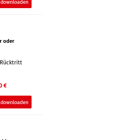
ur oder
Rücktritt
0 €