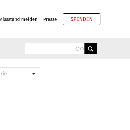
SPENDEN
Missstand melden
Presse
Meta
rie
ook (PDF)
terbrief (RTF)
roschüre (PDF)
cklisten (PDF)
schüre
ch