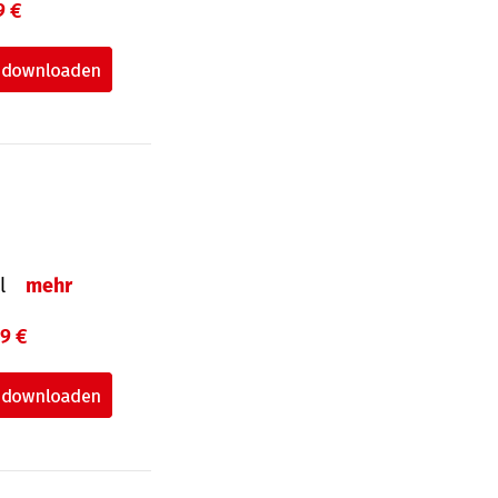
9 €
el
mehr
99 €