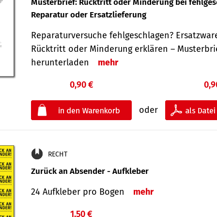
Musterbrief: Rücktritt oder Minderung bei fehlge
Reparatur oder Ersatzlieferung
Reparaturversuche fehlgeschlagen? Ersatzwar
Rücktritt oder Minderung erklären – Musterbri
herunterladen
mehr
0,90 €
0,9
oder
RECHT
Zurück an Absender - Aufkleber
24 Aufkleber pro Bogen
mehr
1,50 €
€