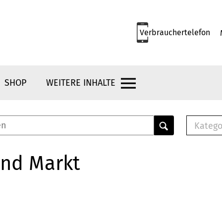
Verbrauchertelefon
SHOP
WEITERE INHALTE
Katego
E-B
Mus
und Markt
E-B
Che
Bro
Bu