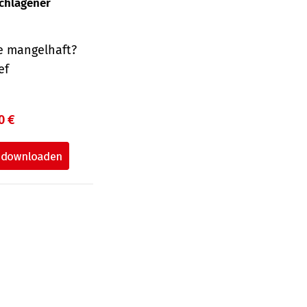
schlagener
e mangelhaft?
ef
0 €