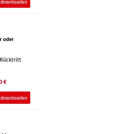
ur oder
Rücktritt
0 €