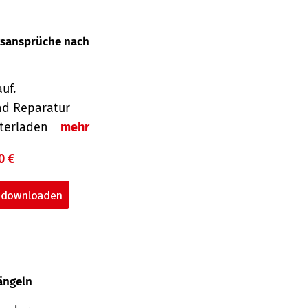
gsansprüche nach
uf.
nd Reparatur
unterladen
mehr
0 €
ängeln