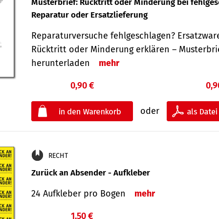
Musterbrief: Rücktritt oder Minderung bei fehlge
Reparatur oder Ersatzlieferung
Reparaturversuche fehlgeschlagen? Ersatzwar
Rücktritt oder Minderung erklären – Musterbri
herunterladen
mehr
0,90 €
0,9
oder
RECHT
Zurück an Absender - Aufkleber
24 Aufkleber pro Bogen
mehr
1,50 €
€