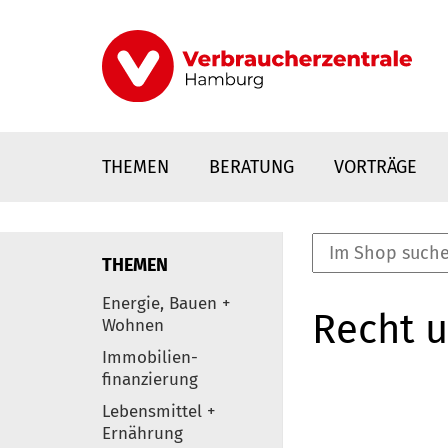
Direkt
zum
Inhalt
THEMEN
BERATUNG
VORTRÄGE
THEMEN
nstaltungen
Energie, Bauen +
Recht 
0
Wohnen
Elemente
Immobilien-
finanzierung
Lebensmittel +
Ernährung