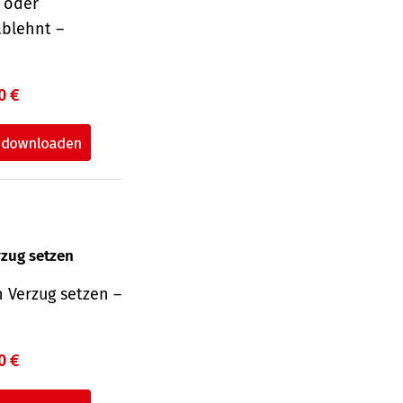
r oder
ablehnt –
0 €
rzug setzen
 Verzug setzen –
0 €