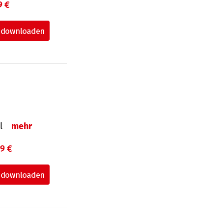
9 €
el
mehr
99 €