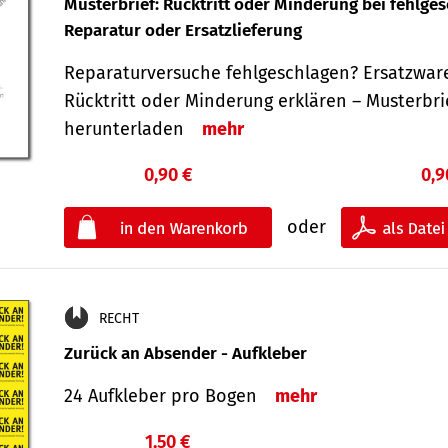
Musterbrief: Rücktritt oder Minderung bei fehlge
Reparatur oder Ersatzlieferung
Reparaturversuche fehlgeschlagen? Ersatzwar
Rücktritt oder Minderung erklären – Musterbri
herunterladen
mehr
0,90 €
0,9
oder
RECHT
Zurück an Absender - Aufkleber
24 Aufkleber pro Bogen
mehr
1,50 €
€