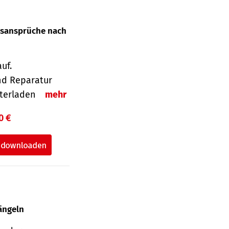
gsansprüche nach
uf.
nd Reparatur
unterladen
mehr
0 €
ängeln