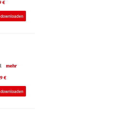
9 €
el
mehr
99 €