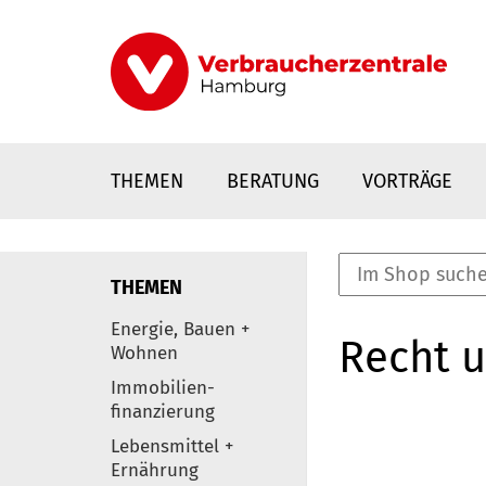
Direkt
zum
Inhalt
THEMEN
BERATUNG
VORTRÄGE
THEMEN
nstaltungen
Energie, Bauen +
Recht 
0
Wohnen
Elemente
Immobilien-
finanzierung
Lebensmittel +
Ernährung