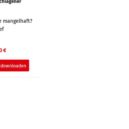
schlagener
e mangelhaft?
ef
0 €