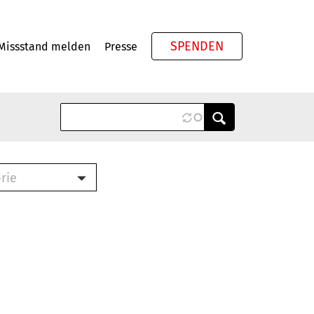
SPENDEN
Missstand melden
Presse
Meta
rie
ook (PDF)
terbrief (RTF)
roschüre (PDF)
cklisten (PDF)
schüre
ch