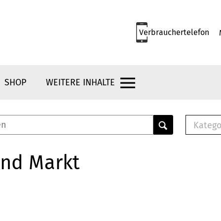
Verbrauchertelefon
SHOP
WEITERE INHALTE
Katego
E-B
Mus
und Markt
E-B
Che
Bro
Bu