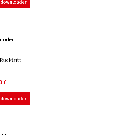
ur oder
Rücktritt
0 €