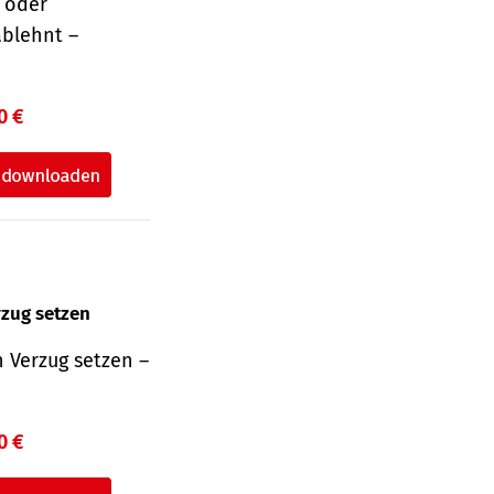
r oder
ablehnt –
0 €
rzug setzen
 Verzug setzen –
0 €