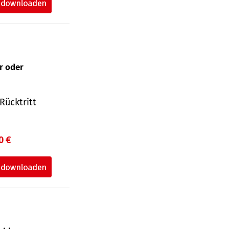
ur oder
Rücktritt
0 €