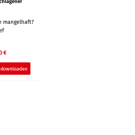
schlagener
e mangelhaft?
ef
0 €