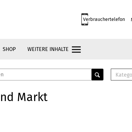
Verbrauchertelefon
SHOP
WEITERE INHALTE
Katego
E-B
Mus
und Markt
E-B
Che
Bro
Bu