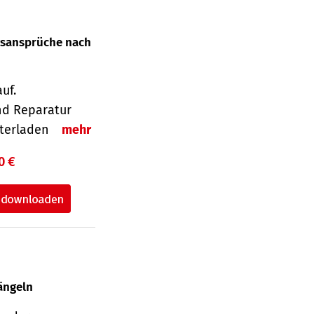
gsansprüche nach
uf.
nd Reparatur
unterladen
mehr
0 €
ängeln