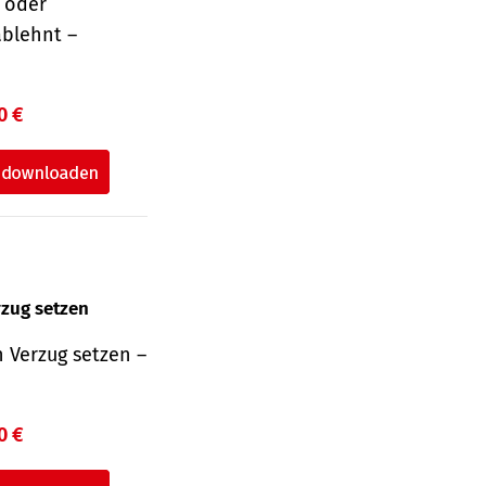
r oder
ablehnt –
0 €
rzug setzen
 Verzug setzen –
0 €