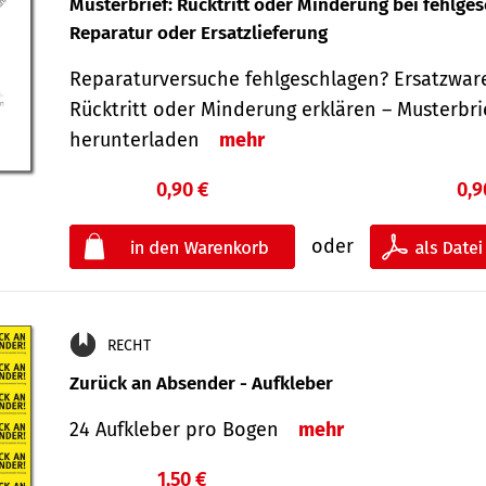
Musterbrief: Rücktritt oder Minderung bei fehlge
Reparatur oder Ersatzlieferung
Reparaturversuche fehlgeschlagen? Ersatzwar
Rücktritt oder Minderung erklären – Musterbri
herunterladen
mehr
0,90 €
0,9
oder
RECHT
Zurück an Absender - Aufkleber
24 Aufkleber pro Bogen
mehr
1,50 €
€