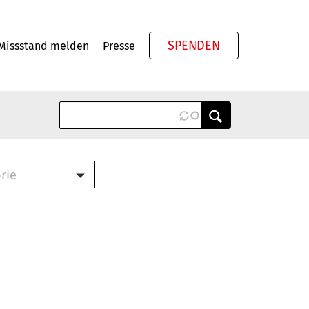
SPENDEN
Missstand melden
Presse
Meta
rie
ook (PDF)
terbrief (RTF)
roschüre (PDF)
cklisten (PDF)
schüre
ch