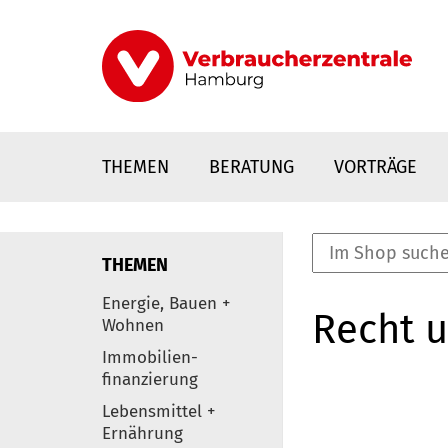
Direkt
zum
Inhalt
THEMEN
BERATUNG
VORTRÄGE
THEMEN
nstaltungen
Energie, Bauen +
Recht 
0
Wohnen
Elemente
Immobilien-
finanzierung
Lebensmittel +
Ernährung