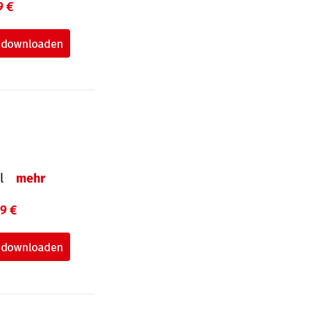
9 €
el
mehr
99 €