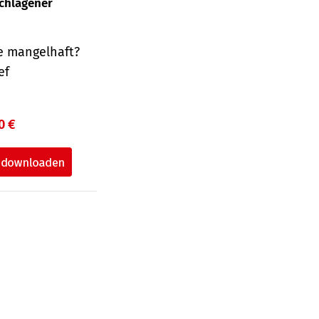
schlagener
e mangelhaft?
ef
0 €