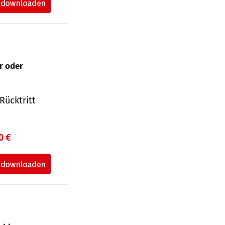
ur oder
Rücktritt
0 €