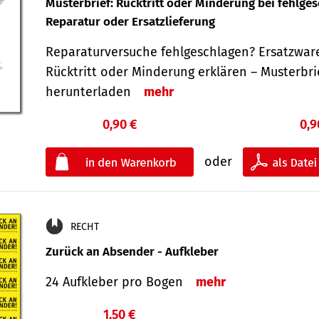
Musterbrief: Rücktritt oder Minderung bei fehlge
Reparatur oder Ersatzlieferung
Reparaturversuche fehlgeschlagen? Ersatzwar
Rücktritt oder Minderung erklären – Musterbri
herunterladen
mehr
0,90 €
0,9
oder
RECHT
Zurück an Absender - Aufkleber
24 Aufkleber pro Bogen
mehr
1,50 €
€