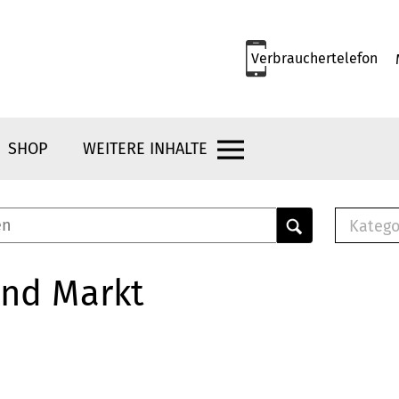
Verbrauchertelefon
SHOP
WEITERE INHALTE
Katego
E-B
Mus
und Markt
E-B
Che
Bro
Bu