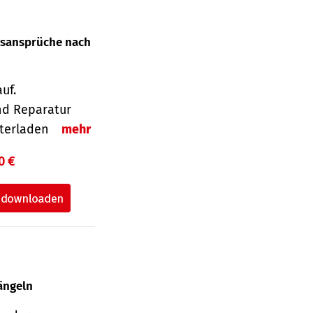
gsansprüche nach
uf.
nd Reparatur
unterladen
mehr
0 €
ängeln