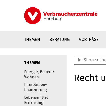
Direkt
zum
Inhalt
THEMEN
BERATUNG
VORTRÄGE
THEMEN
nstaltungen
Energie, Bauen +
Recht 
0
Wohnen
Elemente
Immobilien-
finanzierung
Lebensmittel +
Ernährung