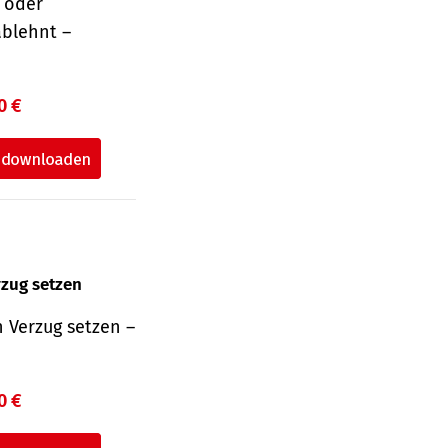
r oder
ablehnt –
0 €
rzug setzen
 Verzug setzen –
0 €