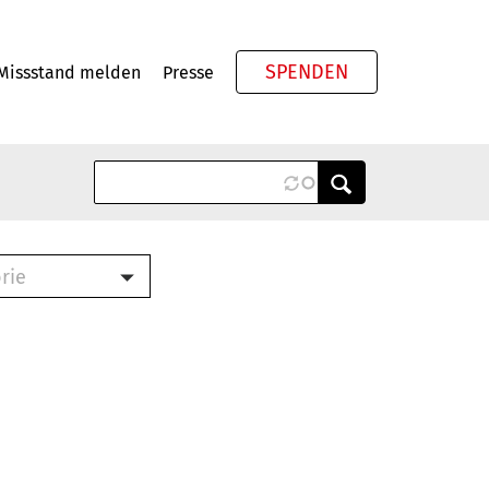
SPENDEN
Missstand melden
Presse
Meta
rie
ook (PDF)
terbrief (RTF)
roschüre (PDF)
cklisten (PDF)
schüre
ch