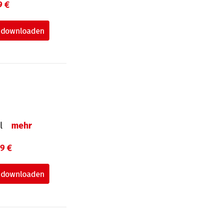
9 €
el
mehr
99 €