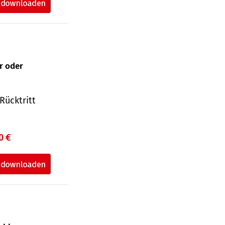
ur oder
Rücktritt
0 €