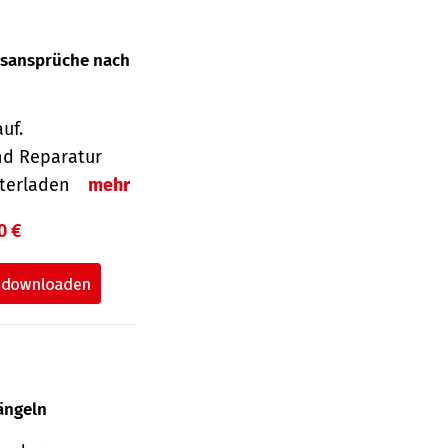
gsansprüche nach
uf.
nd Reparatur
unterladen
mehr
0 €
ängeln