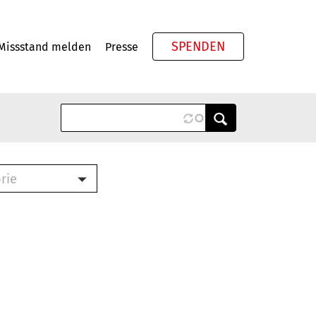
SPENDEN
Missstand melden
Presse
Meta
rie
ook (PDF)
terbrief (RTF)
roschüre (PDF)
cklisten (PDF)
schüre
ch