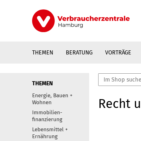
Direkt
zum
Inhalt
THEMEN
BERATUNG
VORTRÄGE
THEMEN
nstaltungen
Energie, Bauen +
Recht 
0
Wohnen
Elemente
Immobilien-
finanzierung
Lebensmittel +
Ernährung