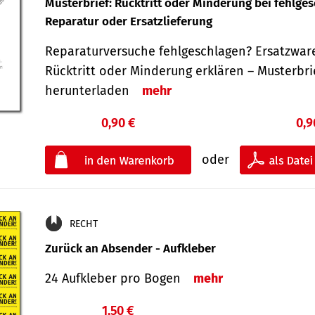
Musterbrief: Rücktritt oder Minderung bei fehlge
Reparatur oder Ersatzlieferung
Reparaturversuche fehlgeschlagen? Ersatzwar
Rücktritt oder Minderung erklären – Musterbri
herunterladen
mehr
0,90 €
0,9
oder
RECHT
Zurück an Absender - Aufkleber
24 Aufkleber pro Bogen
mehr
1,50 €
€