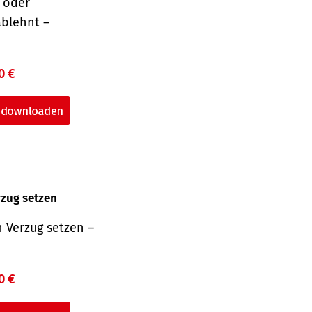
r oder
ablehnt –
0 €
rzug setzen
 Verzug setzen –
0 €