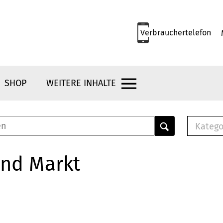
Verbrauchertelefon
SHOP
WEITERE INHALTE
Katego
E-B
Mus
und Markt
E-B
Che
Bro
Bu