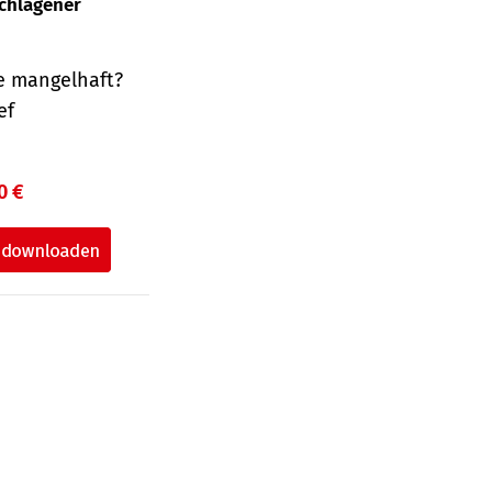
schlagener
e mangelhaft?
ef
0 €