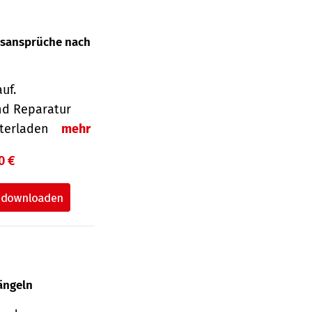
gsansprüche nach
uf.
nd Reparatur
unterladen
mehr
0 €
ängeln