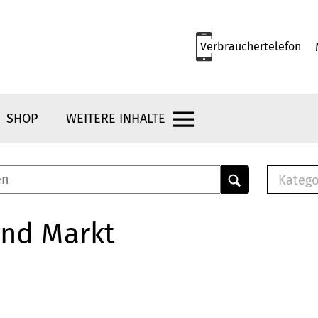
Verbrauchertelefon
SHOP
WEITERE INHALTE
Katego
E-B
Mus
und Markt
E-B
Che
Bro
Bu