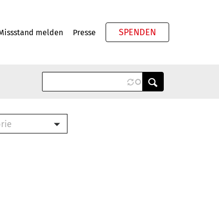
SPENDEN
Missstand melden
Presse
Meta
rie
ook (PDF)
terbrief (RTF)
roschüre (PDF)
cklisten (PDF)
schüre
ch