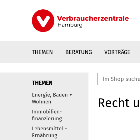
Direkt
zum
Inhalt
THEMEN
BERATUNG
VORTRÄGE
THEMEN
nstaltungen
Energie, Bauen +
Recht 
0
Wohnen
Elemente
Immobilien-
finanzierung
Lebensmittel +
Ernährung