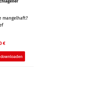
schlagener
e mangelhaft?
ef
0 €