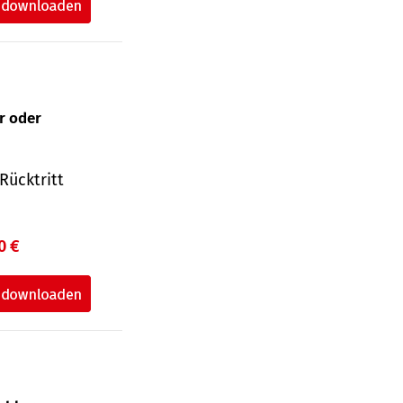
ur oder
Rücktritt
0 €