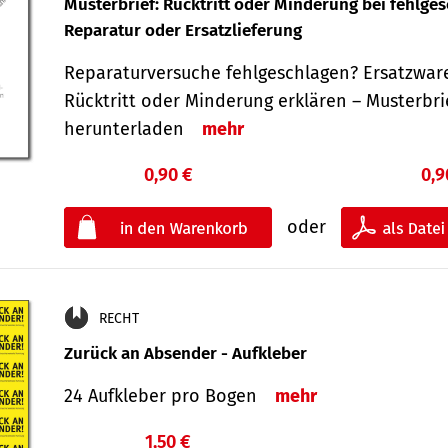
Musterbrief: Rücktritt oder Minderung bei fehlge
Reparatur oder Ersatzlieferung
Reparaturversuche fehlgeschlagen? Ersatzwar
Rücktritt oder Minderung erklären – Musterbri
herunterladen
mehr
0,90 €
0,9
oder
RECHT
Zurück an Absender - Aufkleber
24 Aufkleber pro Bogen
mehr
1,50 €
€