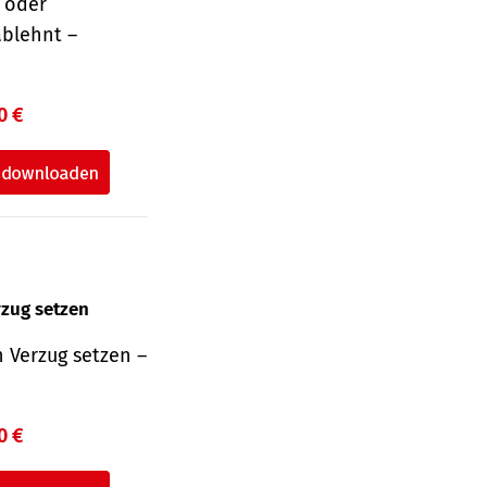
r oder
ablehnt –
0 €
rzug setzen
 Verzug setzen –
0 €