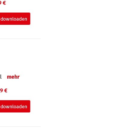
9 €
el
mehr
99 €