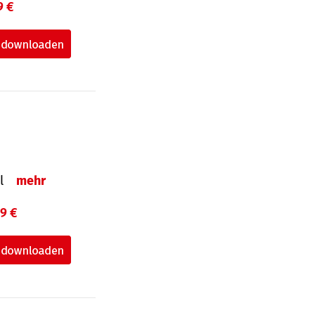
9 €
el
mehr
99 €