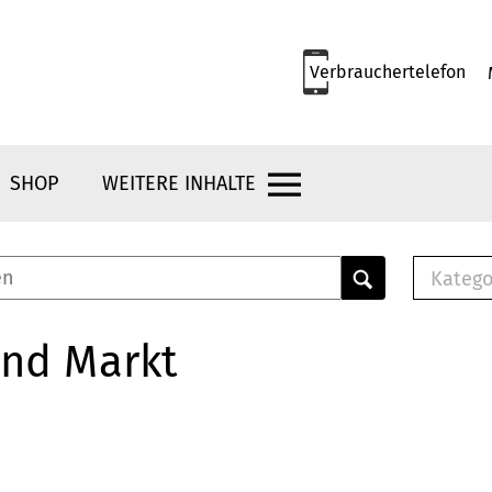
Verbrauchertelefon
SHOP
WEITERE INHALTE
Katego
E-B
Mus
und Markt
E-B
Che
Bro
Bu