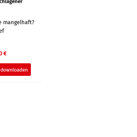
schlagener
e mangelhaft?
ef
0 €