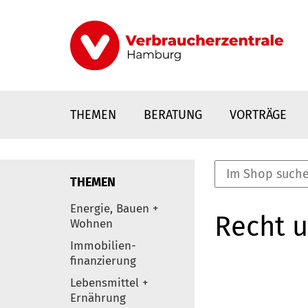
Direkt
zum
Inhalt
THEMEN
BERATUNG
VORTRÄGE
THEMEN
nstaltungen
Energie, Bauen +
Recht 
0
Wohnen
Elemente
Immobilien-
finanzierung
Lebensmittel +
Ernährung