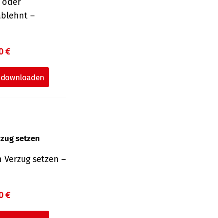
r oder
ablehnt –
0 €
rzug setzen
 Verzug setzen –
0 €