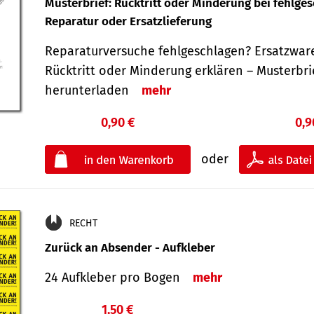
Musterbrief: Rücktritt oder Minderung bei fehlge
Reparatur oder Ersatzlieferung
Reparaturversuche fehlgeschlagen? Ersatzwar
Rücktritt oder Minderung erklären – Musterbri
herunterladen
mehr
0,90 €
0,9
oder
RECHT
Zurück an Absender - Aufkleber
24 Aufkleber pro Bogen
mehr
1,50 €
€