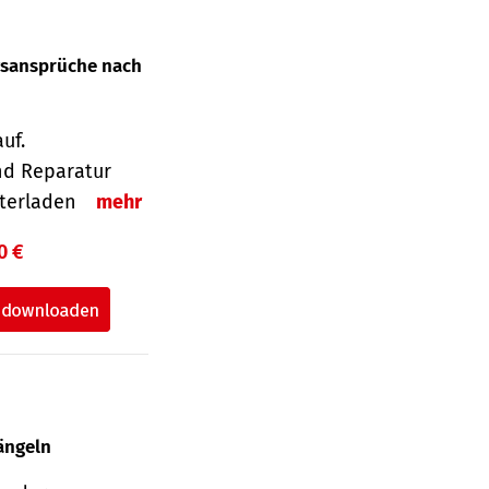
gsansprüche nach
uf.
nd Reparatur
unterladen
mehr
0 €
ängeln