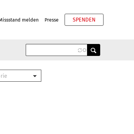
SPENDEN
Missstand melden
Presse
Meta
rie
ook (PDF)
terbrief (RTF)
roschüre (PDF)
cklisten (PDF)
schüre
ch