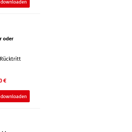
ur oder
Rücktritt
0 €