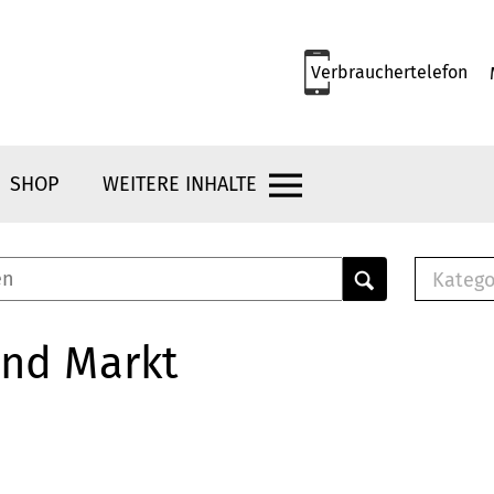
Verbrauchertelefon
SHOP
WEITERE INHALTE
Katego
E-B
Mus
und Markt
E-B
Che
Bro
Bu