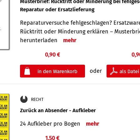
Musterbrief: Rücktritt oder Minderung bei fehlge
Reparatur oder Ersatzlieferung
Reparaturversuche fehlgeschlagen? Ersatzwar
Rücktritt oder Minderung erklären – Musterbri
herunterladen
mehr
0,90 €
0,9
oder
RECHT
Zurück an Absender - Aufkleber
24 Aufkleber pro Bogen
mehr
1,50 €
€