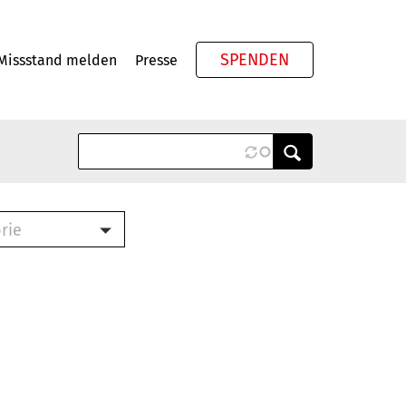
SPENDEN
Missstand melden
Presse
Meta
rie
ook (PDF)
terbrief (RTF)
roschüre (PDF)
cklisten (PDF)
schüre
ch