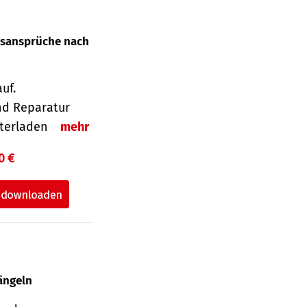
gsansprüche nach
uf.
nd Reparatur
unterladen
mehr
0 €
ängeln