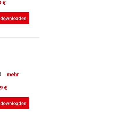
9 €
el
mehr
99 €