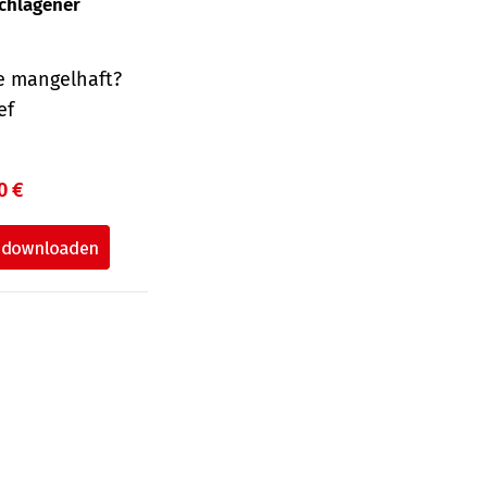
schlagener
e mangelhaft?
ef
0 €