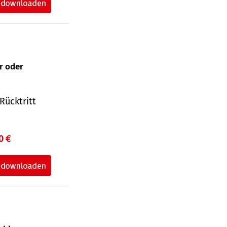
ur oder
Rücktritt
0 €