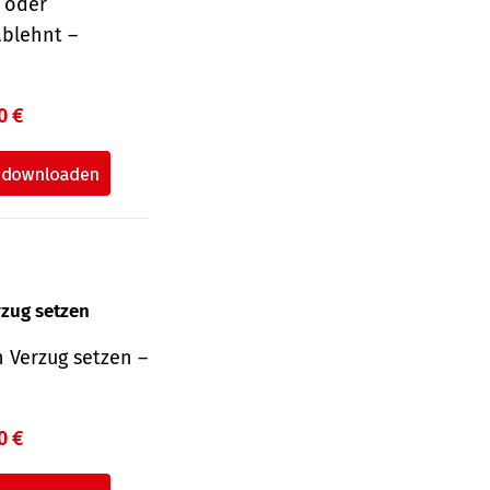
r oder
ablehnt –
0 €
rzug setzen
 Verzug setzen –
0 €