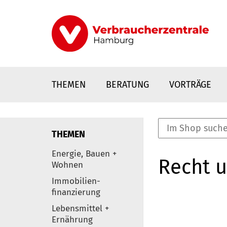
Direkt
zum
Inhalt
THEMEN
BERATUNG
VORTRÄGE
THEMEN
nstaltungen
Energie, Bauen +
Recht 
0
Wohnen
Elemente
Immobilien-
finanzierung
Lebensmittel +
Ernährung