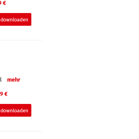
9 €
el
mehr
99 €