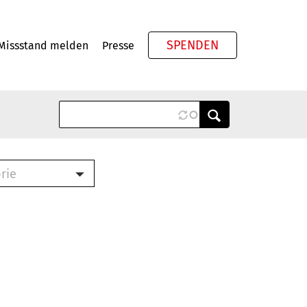
SPENDEN
Missstand melden
Presse
Meta
rie
ook (PDF)
terbrief (RTF)
roschüre (PDF)
cklisten (PDF)
schüre
ch