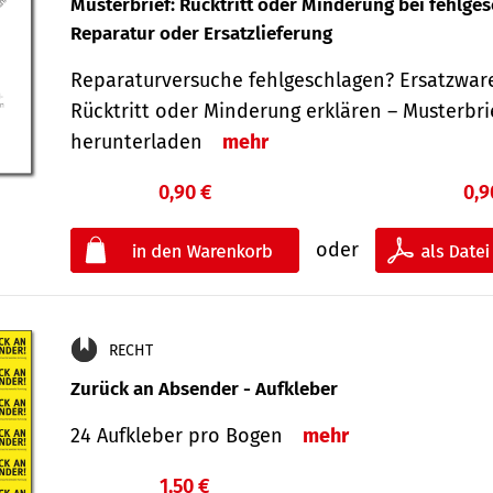
Musterbrief: Rücktritt oder Minderung bei fehlge
Reparatur oder Ersatzlieferung
Reparaturversuche fehlgeschlagen? Ersatzwar
Rücktritt oder Minderung erklären – Musterbri
herunterladen
mehr
0,90 €
0,9
oder
RECHT
Zurück an Absender - Aufkleber
24 Aufkleber pro Bogen
mehr
1,50 €
€