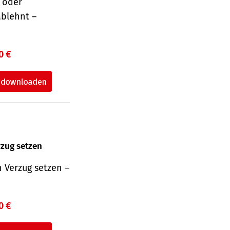
r oder
ablehnt –
0 €
rzug setzen
 Verzug setzen –
0 €