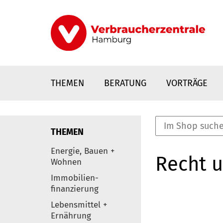
Direkt
zum
Inhalt
THEMEN
BERATUNG
VORTRÄGE
THEMEN
nstaltungen
Energie, Bauen +
Recht 
0
Wohnen
Elemente
Immobilien-
finanzierung
Lebensmittel +
Ernährung