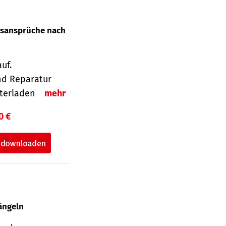
gsansprüche nach
uf.
nd Reparatur
unterladen
mehr
0 €
ängeln