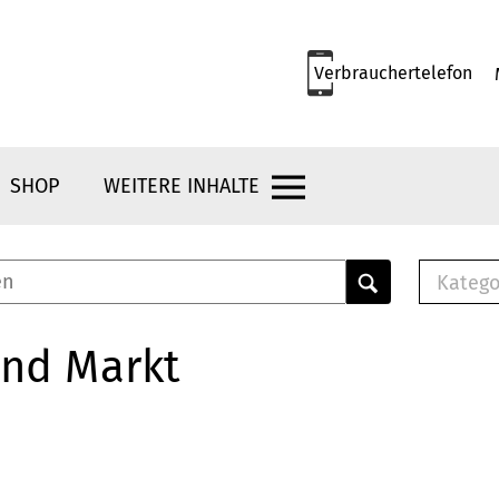
Verbrauchertelefon
SHOP
WEITERE INHALTE
Katego
E-B
Mus
und Markt
E-B
Che
Bro
Bu