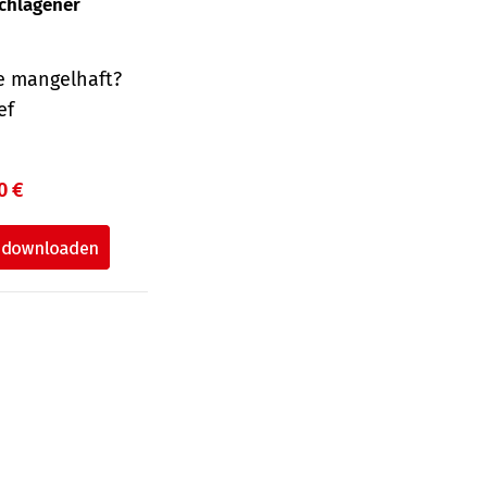
schlagener
e mangelhaft?
ef
0 €