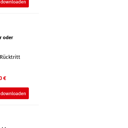
ur oder
Rücktritt
0 €