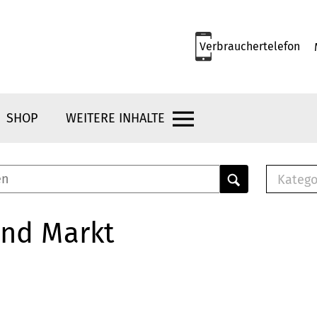
Verbrauchertelefon
SHOP
WEITERE INHALTE
Katego
E-B
Mus
und Markt
E-B
Che
Bro
Bu