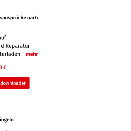
gsansprüche nach
uf.
nd Reparatur
unterladen
mehr
0 €
ängeln