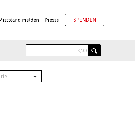
SPENDEN
Missstand melden
Presse
Meta
rie
ook (PDF)
terbrief (RTF)
roschüre (PDF)
cklisten (PDF)
schüre
ch