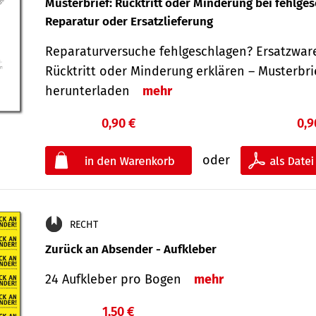
Musterbrief: Rücktritt oder Minderung bei fehlge
Reparatur oder Ersatzlieferung
Reparaturversuche fehlgeschlagen? Ersatzwar
Rücktritt oder Minderung erklären – Musterbri
herunterladen
mehr
0,90 €
0,9
oder
RECHT
Zurück an Absender - Aufkleber
24 Aufkleber pro Bogen
mehr
1,50 €
€