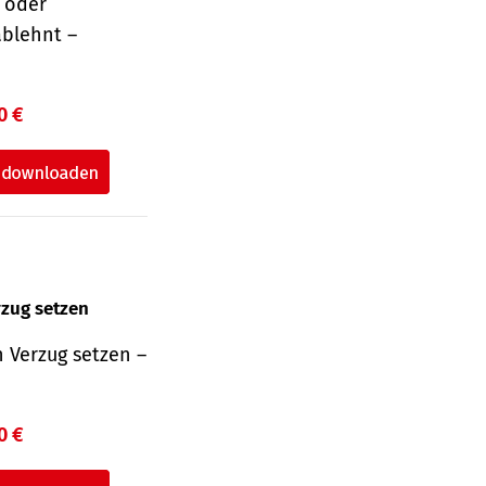
r oder
ablehnt –
0 €
rzug setzen
 Verzug setzen –
0 €