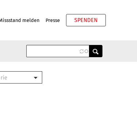
SPENDEN
Missstand melden
Presse
Meta
rie
ook (PDF)
terbrief (RTF)
roschüre (PDF)
cklisten (PDF)
schüre
ch