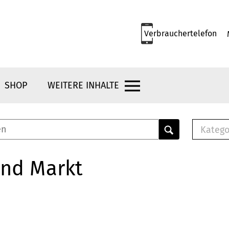
Verbrauchertelefon
SHOP
WEITERE INHALTE
Katego
E-B
Mus
und Markt
E-B
Che
Bro
Bu