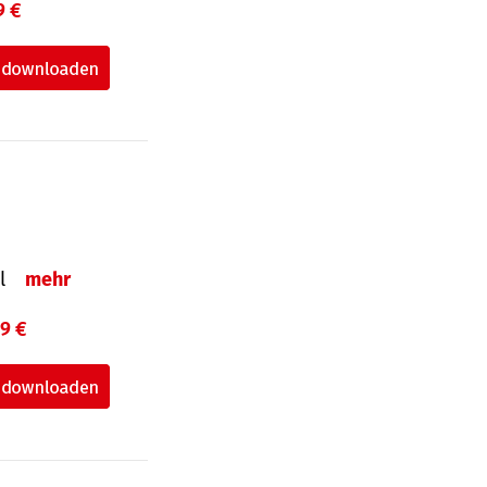
9 €
el
mehr
99 €