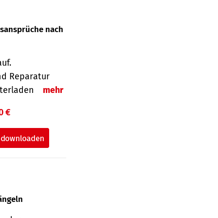
gsansprüche nach
uf.
nd Reparatur
unterladen
mehr
0 €
ängeln