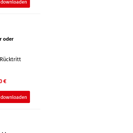
ur oder
Rücktritt
0 €