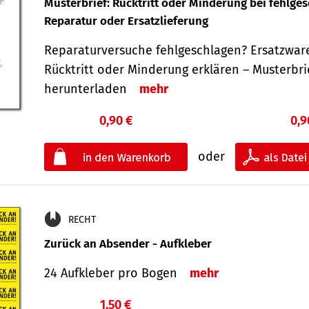
Musterbrief: Rücktritt oder Minderung bei fehlge
Reparatur oder Ersatzlieferung
Reparaturversuche fehlgeschlagen? Ersatzwar
Rücktritt oder Minderung erklären – Musterbri
herunterladen
mehr
0,90 €
0,9
oder
RECHT
Zurück an Absender - Aufkleber
24 Aufkleber pro Bogen
mehr
1,50 €
€