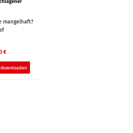
schlagener
e mangelhaft?
ef
0 €