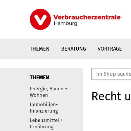
Direkt
zum
Inhalt
THEMEN
BERATUNG
VORTRÄGE
THEMEN
nstaltungen
Energie, Bauen +
Recht 
0
Wohnen
Elemente
Immobilien-
finanzierung
Lebensmittel +
Ernährung