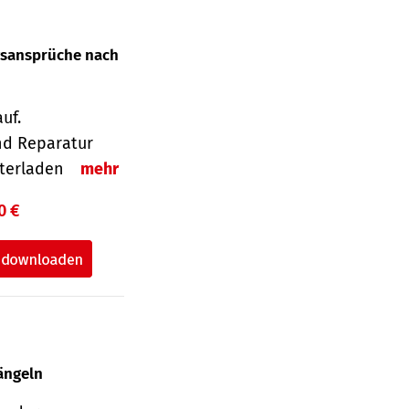
gsansprüche nach
uf.
nd Reparatur
unterladen
mehr
0 €
ängeln