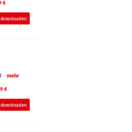
9 €
el
mehr
99 €