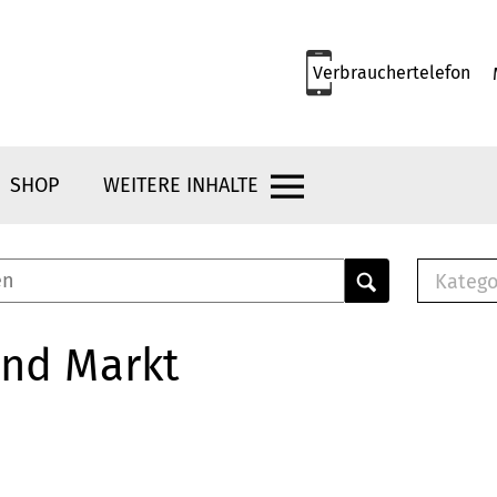
Verbrauchertelefon
SHOP
WEITERE INHALTE
Katego
E-B
Mus
und Markt
E-B
Che
Bro
Bu