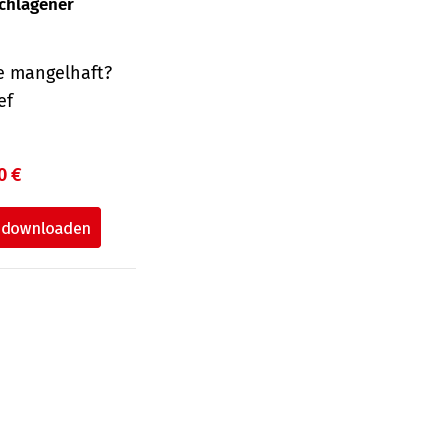
schlagener
e mangelhaft?
ef
0 €