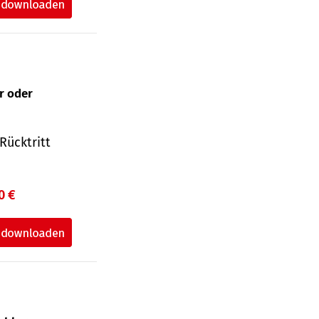
ur oder
Rücktritt
0 €