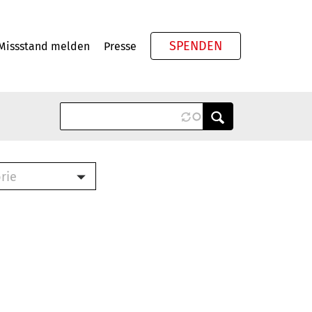
SPENDEN
Missstand melden
Presse
Meta
rie
ook (PDF)
terbrief (RTF)
roschüre (PDF)
cklisten (PDF)
schüre
ch