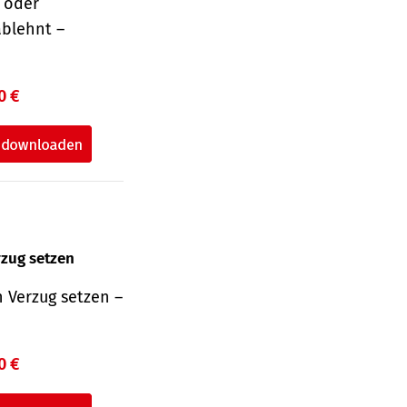
r oder
ablehnt –
0 €
rzug setzen
 Verzug setzen –
0 €