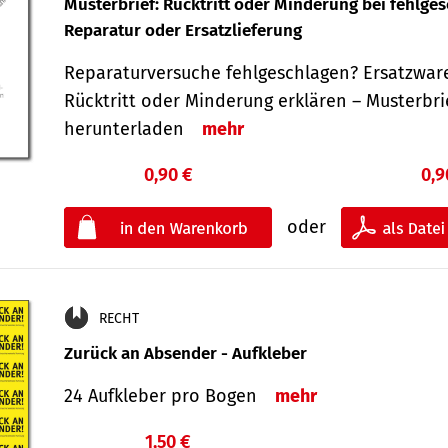
Musterbrief: Rücktritt oder Minderung bei fehlge
Reparatur oder Ersatzlieferung
Reparaturversuche fehlgeschlagen? Ersatzwar
Rücktritt oder Minderung erklären – Musterbri
herunterladen
mehr
0,90 €
0,9
oder
RECHT
Zurück an Absender - Aufkleber
24 Aufkleber pro Bogen
mehr
1,50 €
€