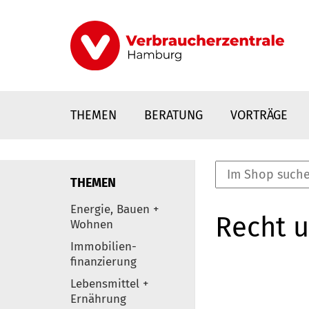
Direkt
zum
Inhalt
THEMEN
BERATUNG
VORTRÄGE
THEMEN
nstaltungen
Energie, Bauen +
Recht 
0
Wohnen
Elemente
Immobilien-
finanzierung
Lebensmittel +
Ernährung