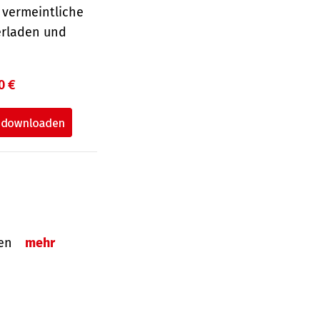
 vermeintliche
erladen und
0 €
tzen
mehr