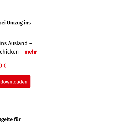
bei Umzug ins
ins Ausland –
schicken
mehr
0 €
gelte für