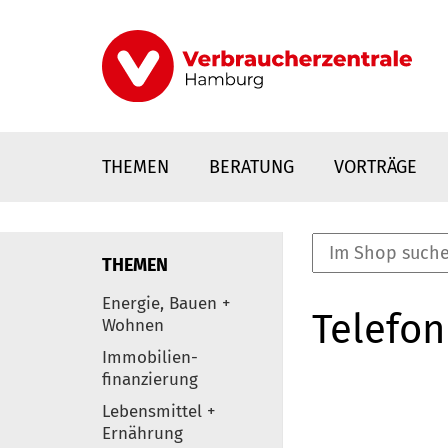
Direkt
zum
Inhalt
THEMEN
BERATUNG
VORTRÄGE
THEMEN
nstaltungen
Energie, Bauen +
Telefon
0
Wohnen
Elemente
Immobilien-
finanzierung
Lebensmittel +
Ernährung