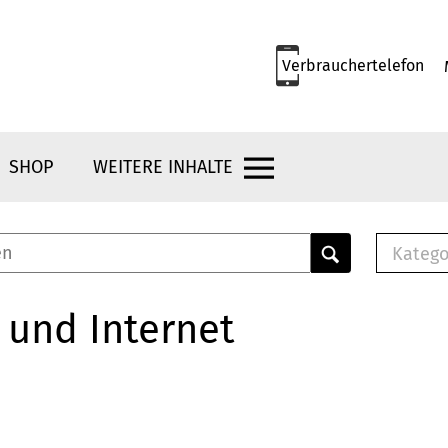
Verbrauchertelefon
SHOP
WEITERE INHALTE
Katego
E-B
Mus
 und Internet
E-B
Che
Bro
Bu