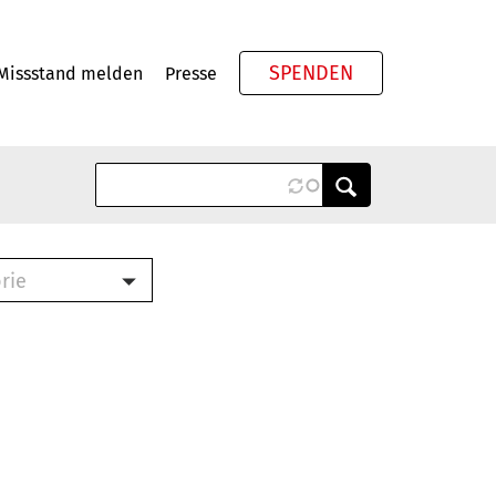
SPENDEN
Missstand melden
Presse
Meta
rie
ook (PDF)
terbrief (RTF)
roschüre (PDF)
cklisten (PDF)
schüre
ch