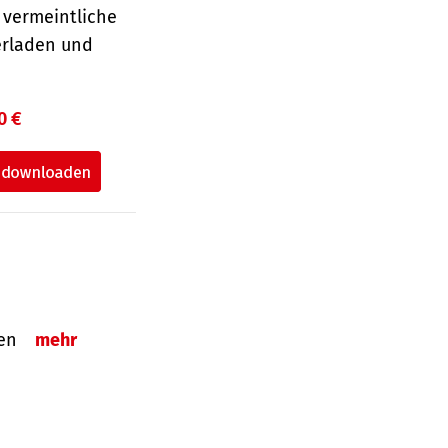
 vermeintliche
erladen und
0 €
tzen
mehr