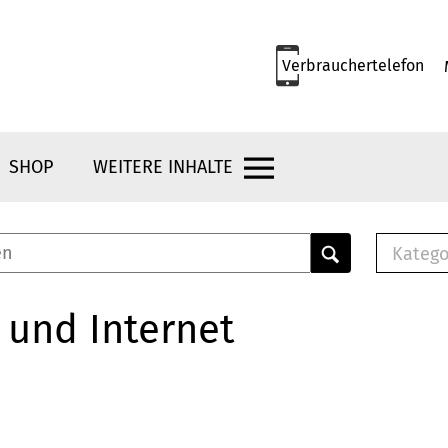
Verbrauchertelefon
SHOP
WEITERE INHALTE
Katego
E-B
Mus
 und Internet
E-B
Che
Bro
Bu