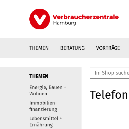
Direkt
zum
Inhalt
THEMEN
BERATUNG
VORTRÄGE
THEMEN
nstaltungen
Energie, Bauen +
Telefon
0
Wohnen
Elemente
Immobilien-
finanzierung
Lebensmittel +
Ernährung