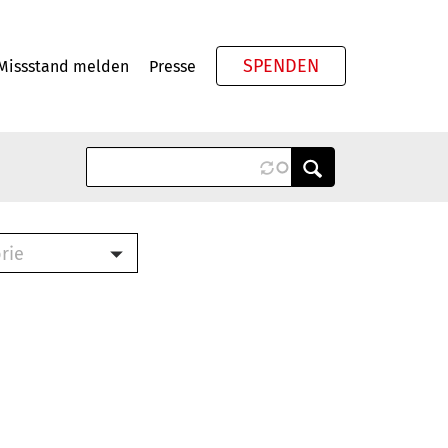
SPENDEN
Missstand melden
Presse
Meta
rie
ook (PDF)
terbrief (RTF)
roschüre (PDF)
cklisten (PDF)
schüre
ch