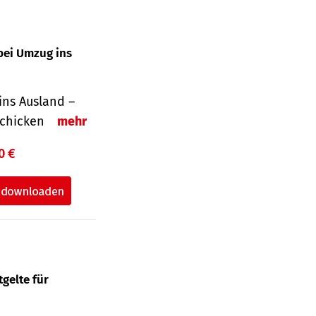
bei Umzug ins
ins Ausland –
schicken
mehr
0 €
gelte für