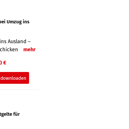
bei Umzug ins
ins Ausland –
schicken
mehr
0 €
gelte für