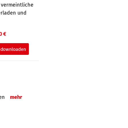
 vermeintliche
erladen und
0 €
tzen
mehr