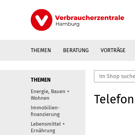
Direkt
zum
Inhalt
THEMEN
BERATUNG
VORTRÄGE
THEMEN
nstaltungen
Energie, Bauen +
Telefon
0
Wohnen
Elemente
Immobilien-
finanzierung
Lebensmittel +
Ernährung