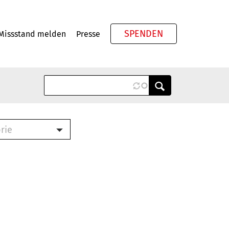
SPENDEN
Missstand melden
Presse
Meta
rie
ook (PDF)
terbrief (RTF)
roschüre (PDF)
cklisten (PDF)
schüre
ch