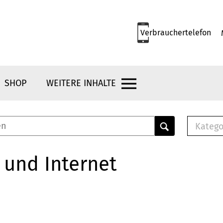
Verbrauchertelefon
SHOP
WEITERE INHALTE
Katego
E-B
Mus
 und Internet
E-B
Che
Bro
Bu