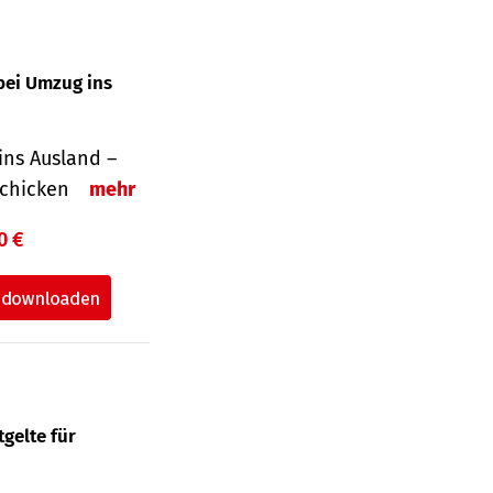
bei Umzug ins
ins Ausland –
schicken
mehr
0 €
gelte für