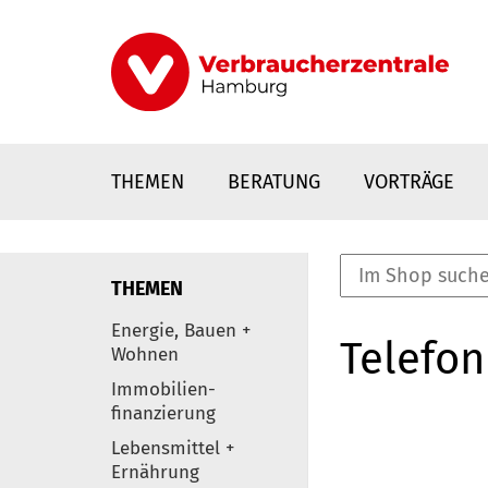
Direkt
zum
Inhalt
THEMEN
BERATUNG
VORTRÄGE
THEMEN
nstaltungen
Energie, Bauen +
Telefon
0
Wohnen
Elemente
Immobilien-
finanzierung
Lebensmittel +
Ernährung