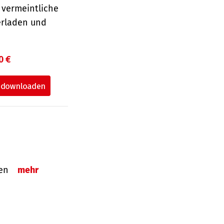
 vermeintliche
erladen und
0 €
tzen
mehr