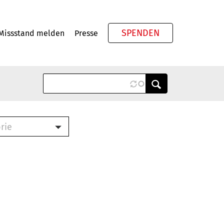
SPENDEN
Missstand melden
Presse
Meta
rie
ook (PDF)
terbrief (RTF)
roschüre (PDF)
cklisten (PDF)
schüre
ch