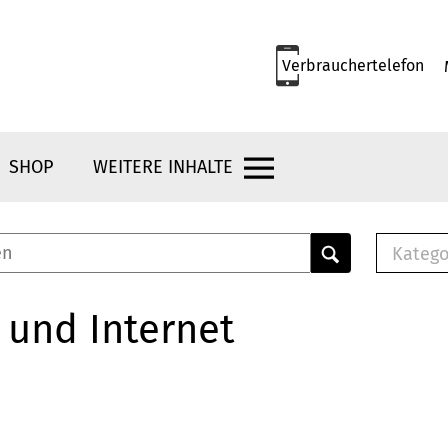
Verbrauchertelefon
SHOP
WEITERE INHALTE
Katego
E-B
Mus
 und Internet
E-B
Che
Bro
Bu