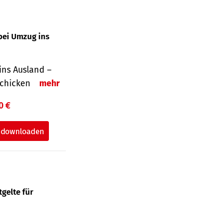
bei Umzug ins
ins Ausland –
schicken
mehr
0 €
gelte für