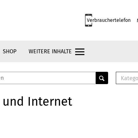
Verbrauchertelefon
SHOP
WEITERE INHALTE
Katego
E-B
Mus
 und Internet
E-B
Che
Bro
Bu