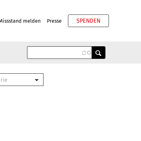
SPENDEN
Missstand melden
Presse
Meta
rie
ook (PDF)
terbrief (RTF)
roschüre (PDF)
cklisten (PDF)
schüre
ch