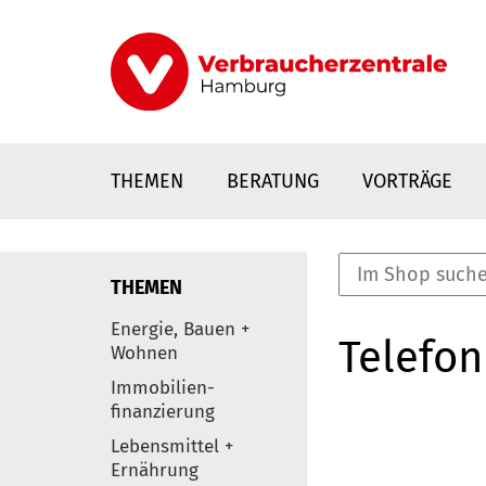
Direkt
zum
Inhalt
THEMEN
BERATUNG
VORTRÄGE
THEMEN
nstaltungen
Energie, Bauen +
Telefon
0
Wohnen
Elemente
Immobilien-
finanzierung
Lebensmittel +
Ernährung