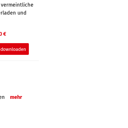
 vermeintliche
erladen und
0 €
tzen
mehr