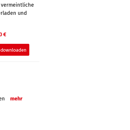
 vermeintliche
erladen und
0 €
tzen
mehr