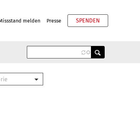
SPENDEN
Missstand melden
Presse
Meta
rie
ook (PDF)
terbrief (RTF)
roschüre (PDF)
cklisten (PDF)
schüre
ch