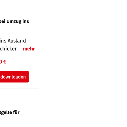
bei Umzug ins
ins Ausland –
schicken
mehr
0 €
gelte für