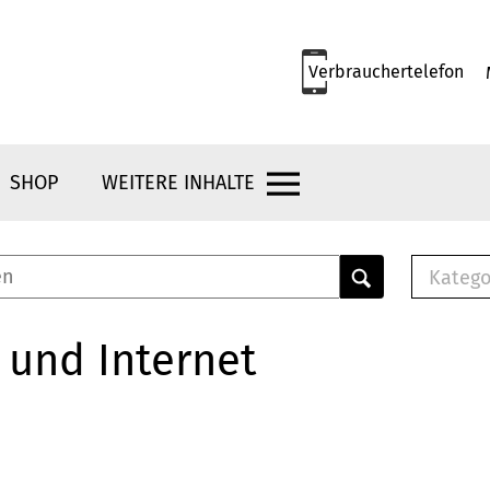
Verbrauchertelefon
SHOP
WEITERE INHALTE
Katego
E-B
Mus
 und Internet
E-B
Che
Bro
Bu