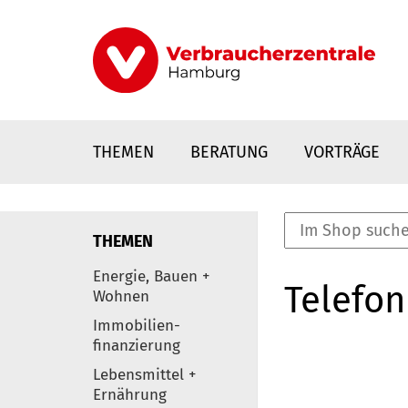
Direkt
zum
Inhalt
THEMEN
BERATUNG
VORTRÄGE
THEMEN
nstaltungen
Energie, Bauen +
Telefon
0
Wohnen
Elemente
Immobilien-
finanzierung
Lebensmittel +
Ernährung