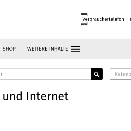
Verbrauchertelefon
SHOP
WEITERE INHALTE
Katego
E-B
Mus
 und Internet
E-B
Che
Bro
Bu