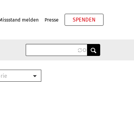
SPENDEN
Missstand melden
Presse
Meta
rie
ook (PDF)
terbrief (RTF)
roschüre (PDF)
cklisten (PDF)
schüre
ch