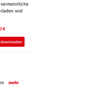
 vermeintliche
erladen und
0 €
tzen
mehr