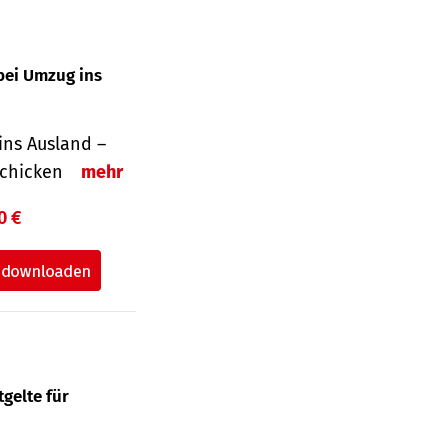
bei Umzug ins
ins Ausland –
schicken
mehr
0 €
gelte für