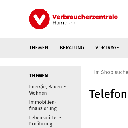
Direkt
zum
Inhalt
THEMEN
BERATUNG
VORTRÄGE
THEMEN
nstaltungen
Energie, Bauen +
Telefon
0
Wohnen
Elemente
Immobilien-
finanzierung
Lebensmittel +
Ernährung