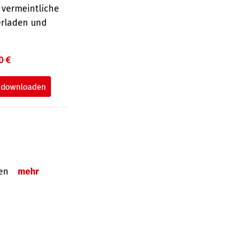
 vermeintliche
erladen und
0 €
tzen
mehr