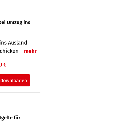
bei Umzug ins
ins Ausland –
schicken
mehr
0 €
gelte für