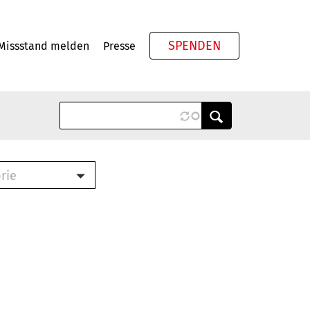
SPENDEN
Missstand melden
Presse
Meta
rie
ook (PDF)
terbrief (RTF)
roschüre (PDF)
cklisten (PDF)
schüre
ch