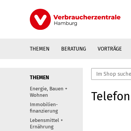
Direkt
zum
Inhalt
THEMEN
BERATUNG
VORTRÄGE
THEMEN
nstaltungen
Energie, Bauen +
Telefon
0
Wohnen
Elemente
Immobilien-
finanzierung
Lebensmittel +
Ernährung