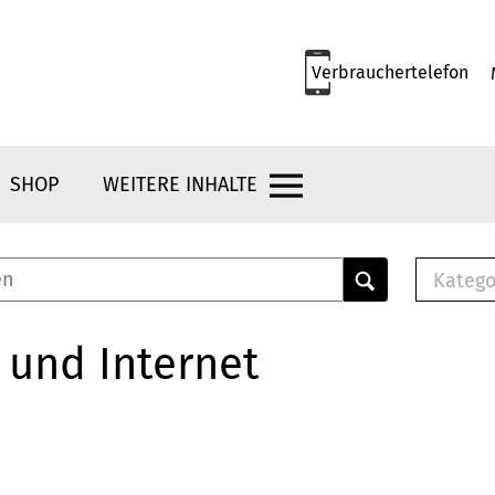
Verbrauchertelefon
SHOP
WEITERE INHALTE
Katego
E-B
Mus
 und Internet
E-B
Che
Bro
Bu