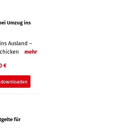
bei Umzug ins
ins Ausland –
schicken
mehr
0 €
gelte für