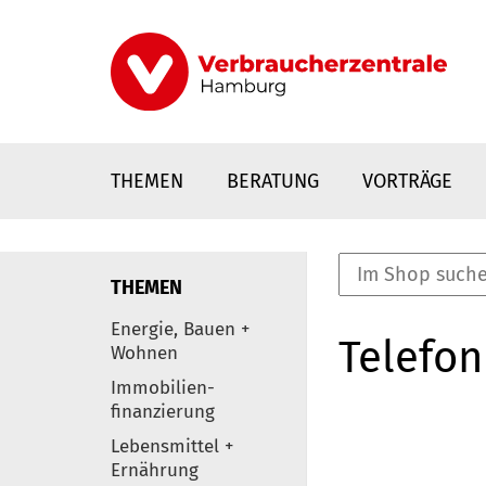
Direkt
zum
Inhalt
THEMEN
BERATUNG
VORTRÄGE
THEMEN
nstaltungen
Energie, Bauen +
Telefon
0
Wohnen
Elemente
Immobilien-
finanzierung
Lebensmittel +
Ernährung