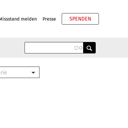
SPENDEN
Missstand melden
Presse
Meta
rie
ook (PDF)
terbrief (RTF)
roschüre (PDF)
cklisten (PDF)
schüre
ch