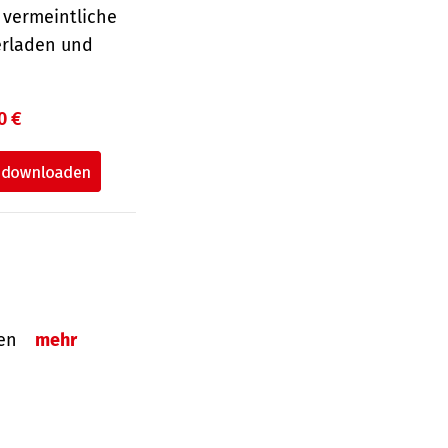
 vermeintliche
erladen und
0 €
tzen
mehr