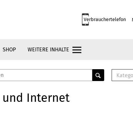
Verbrauchertelefon
SHOP
WEITERE INHALTE
Katego
E-B
Mus
 und Internet
E-B
Che
Bro
Bu