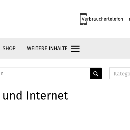
Verbrauchertelefon
SHOP
WEITERE INHALTE
Katego
E-B
Mus
 und Internet
E-B
Che
Bro
Bu