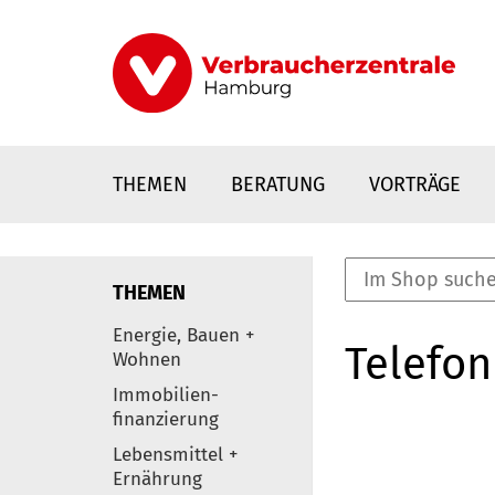
Direkt
zum
Inhalt
THEMEN
BERATUNG
VORTRÄGE
THEMEN
nstaltungen
Energie, Bauen +
Telefon
0
Wohnen
Elemente
Immobilien-
finanzierung
Lebensmittel +
Ernährung