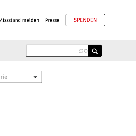
SPENDEN
Missstand melden
Presse
Meta
rie
ook (PDF)
terbrief (RTF)
roschüre (PDF)
cklisten (PDF)
schüre
ch