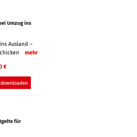
bei Umzug ins
ins Ausland –
schicken
mehr
0 €
gelte für