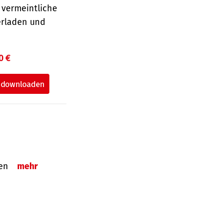
 vermeintliche
erladen und
0 €
tzen
mehr