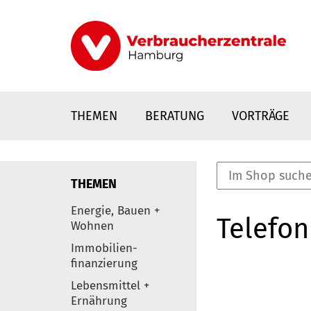
Direkt
zum
Inhalt
THEMEN
BERATUNG
VORTRÄGE
THEMEN
nstaltungen
Energie, Bauen +
Telefon
0
Wohnen
Elemente
Immobilien-
finanzierung
Lebensmittel +
Ernährung