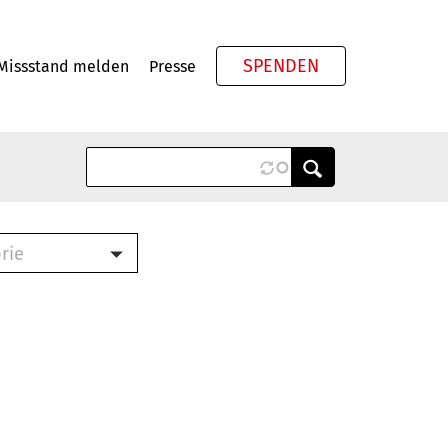
SPENDEN
Missstand melden
Presse
Meta
rie
ook (PDF)
terbrief (RTF)
roschüre (PDF)
cklisten (PDF)
schüre
ch