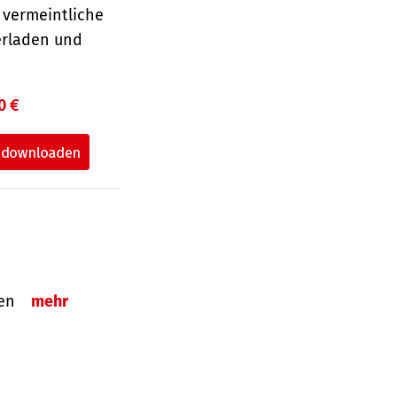
 vermeintliche
erladen und
0 €
tzen
mehr