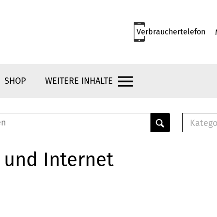
Verbrauchertelefon
SHOP
WEITERE INHALTE
Katego
E-B
Mus
 und Internet
E-B
Che
Bro
Bu