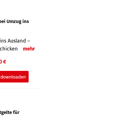
bei Umzug ins
ins Ausland –
schicken
mehr
0 €
gelte für