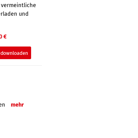
 vermeintliche
erladen und
0 €
tzen
mehr