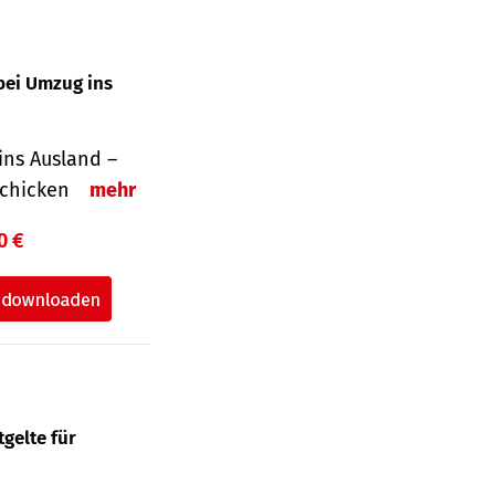
bei Umzug ins
ins Ausland –
schicken
mehr
0 €
gelte für