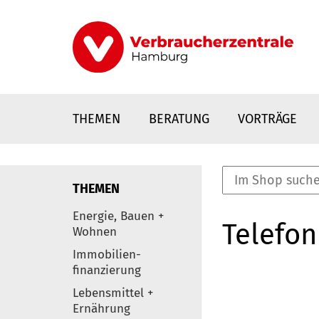
Direkt
zum
Inhalt
THEMEN
BERATUNG
VORTRÄGE
THEMEN
nstaltungen
Energie, Bauen +
Telefon
0
Wohnen
Elemente
Immobilien-
finanzierung
Lebensmittel +
Ernährung