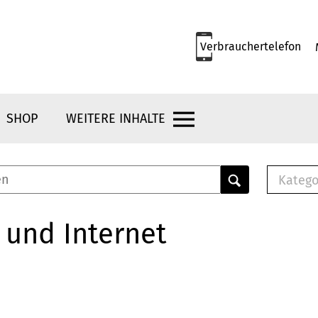
Verbrauchertelefon
SHOP
WEITERE INHALTE
Katego
E-B
Mus
 und Internet
E-B
Che
Bro
Bu