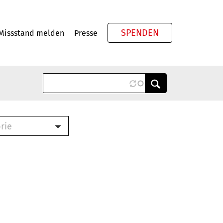
SPENDEN
Missstand melden
Presse
Meta
rie
ook (PDF)
terbrief (RTF)
roschüre (PDF)
cklisten (PDF)
schüre
ch