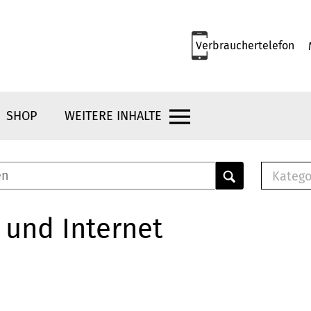
Verbrauchertelefon
SHOP
WEITERE INHALTE
Katego
E-B
Mus
 und Internet
E-B
Che
Bro
Bu