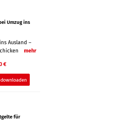
bei Umzug ins
ins Ausland –
schicken
mehr
0 €
gelte für