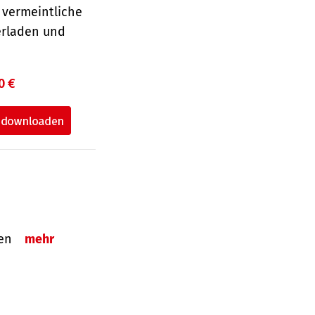
 vermeintliche
erladen und
0 €
tzen
mehr