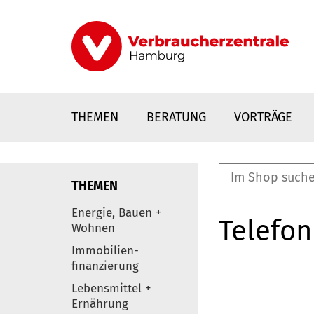
Direkt
zum
Inhalt
THEMEN
BERATUNG
VORTRÄGE
THEMEN
nstaltungen
Energie, Bauen +
Telefon
0
Wohnen
Elemente
Immobilien-
finanzierung
Lebensmittel +
Ernährung