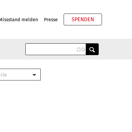
SPENDEN
Missstand melden
Presse
Meta
rie
ook (PDF)
terbrief (RTF)
roschüre (PDF)
cklisten (PDF)
schüre
ch