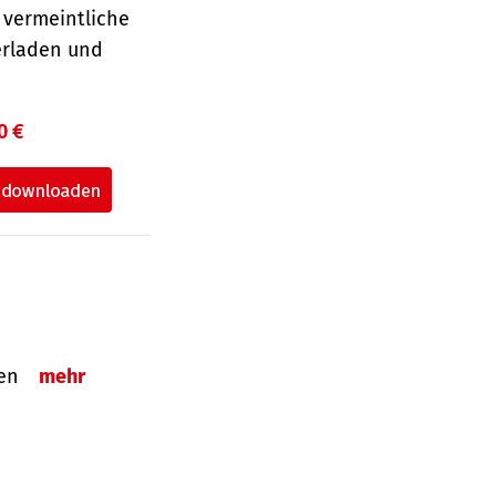
 vermeintliche
erladen und
0 €
tzen
mehr