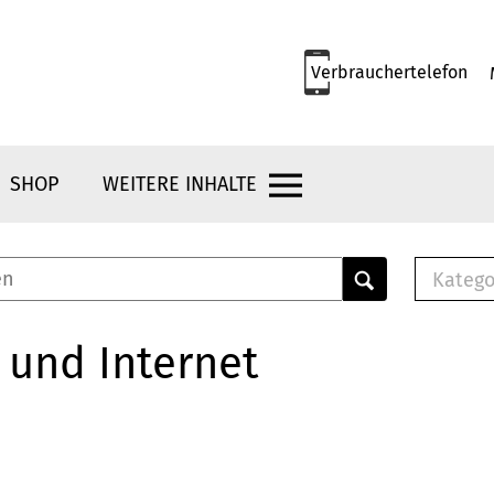
Verbrauchertelefon
SHOP
WEITERE INHALTE
Katego
E-B
Mus
 und Internet
E-B
Che
Bro
Bu