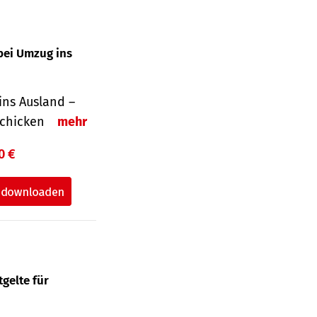
bei Umzug ins
ins Ausland –
schicken
mehr
0 €
gelte für