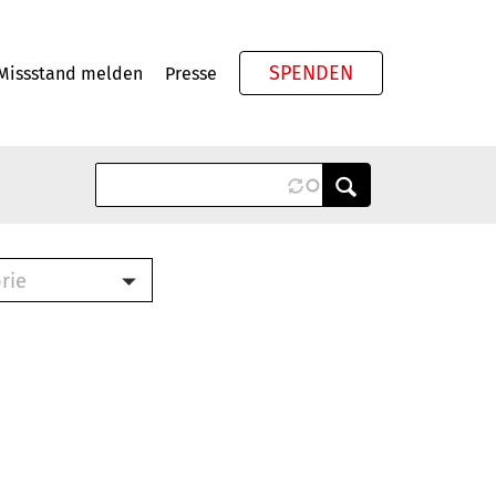
SPENDEN
Missstand melden
Presse
Meta
rie
ook (PDF)
terbrief (RTF)
roschüre (PDF)
cklisten (PDF)
schüre
ch