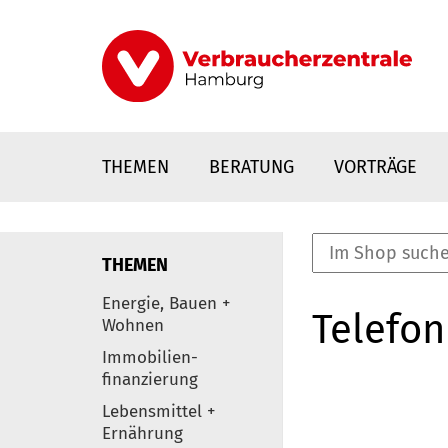
Direkt
zum
Inhalt
THEMEN
BERATUNG
VORTRÄGE
THEMEN
nstaltungen
Energie, Bauen +
Telefon
0
Wohnen
Elemente
Immobilien-
finanzierung
Lebensmittel +
Ernährung