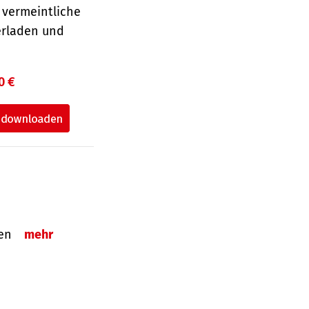
 vermeintliche
erladen und
0 €
tzen
mehr