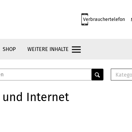
Verbrauchertelefon
SHOP
WEITERE INHALTE
Katego
E-B
Mus
 und Internet
E-B
Che
Bro
Bu