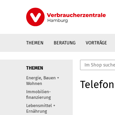
Direkt
zum
Inhalt
THEMEN
BERATUNG
VORTRÄGE
THEMEN
nstaltungen
Energie, Bauen +
Telefon
0
Wohnen
Elemente
Immobilien-
finanzierung
Lebensmittel +
Ernährung