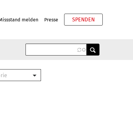
SPENDEN
Missstand melden
Presse
Meta
rie
ook (PDF)
terbrief (RTF)
roschüre (PDF)
cklisten (PDF)
schüre
ch