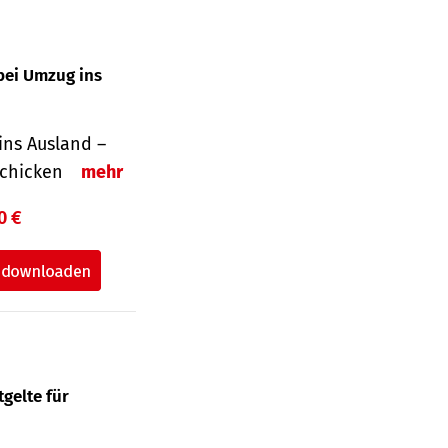
bei Umzug ins
ins Ausland –
schicken
mehr
0 €
gelte für